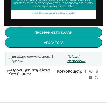
13,06
€
15,24
€
συμπ. Φ.Π.Α
Άμεσα διαθέσιμο
-
+
ΠΡΟΣΘΉΚΗ ΣΤΟ ΚΑΛΆΘΙ
ΑΓΟΡΆ ΤΏΡΑ
Δικαίωμα υπαναχώρησης 14
Πολιτική
ημερών.
επιστροφών
Προσθήκη στη λίστα
Κοινοποίηση:
επιθυμιών