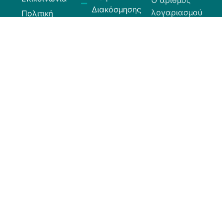
Ο αριθμός
Διακόσμησης
λογαριασμού
Πολιτική
Είδη
που μπορείτε
Cookies
Κουζίνας
να κάνετε την
Πολιτική
Είδη
κατάθεση είναι
Απορρήτου
Μπάνιου
ο εξής:
Πολιτική
Εξοχή
GR
Υπαναχώρησης
Κήπος
35026027300009
και
Eurobank.
Ηλεκτρικά
Επιστροφών
Είδη
Όροι και
Το όνομα
Λευκά Είδη
Προϋποθέσεις
δικαιούχου
Οργάνωση
είναι ΧΙΟΣ
Κώδικας
Αποθήκευσης
ΕΛΛΑΣ ΕΠΕ.
Δεοντολογίας
Σύνεργα
Καθαριότητας
Χαλιά -
Ταπέτα
Κουρτίνες -