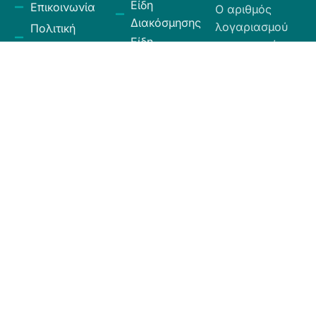
Είδη
Επικοινωνία
Ο αριθμός
Διακόσμησης
λογαριασμού
Πολιτική
Είδη
που μπορείτε
Cookies
Κουζίνας
να κάνετε την
Πολιτική
Είδη
κατάθεση είναι
Απορρήτου
Μπάνιου
ο εξής:
Πολιτική
Εξοχή
GR
Υπαναχώρησης
Κήπος
35026027300009
και
Eurobank.
Ηλεκτρικά
Επιστροφών
Είδη
Όροι και
Το όνομα
Λευκά Είδη
Προϋποθέσεις
δικαιούχου
Οργάνωση
είναι ΧΙΟΣ
Κώδικας
Αποθήκευσης
ΕΛΛΑΣ ΕΠΕ.
Δεοντολογίας
Σύνεργα
Καθαριότητας
Χαλιά -
Ταπέτα