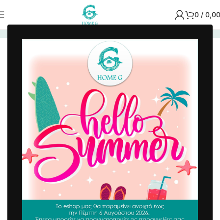
0
/
0,0
Αρχική σελίδα
/
Χαλιά - Ταπέτα
/
Πατάκια Εξώπορτας
Ποδόμακτρο Junior 40×70 cm Καφέ