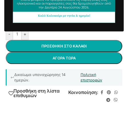
6,37
€
συμπ. Φ.Π.Α
Φτιαγμένο από λάστιχο υψηλής αντοχής και μοκέτα.
Άμεσα διαθέσιμο
-
+
ΠΡΟΣΘΉΚΗ ΣΤΟ ΚΑΛΆΘΙ
ΑΓΟΡΆ ΤΏΡΑ
Δικαίωμα υπαναχώρησης 14
Πολιτική
ημερών.
επιστροφών
Προσθήκη στη λίστα
Κοινοποίηση:
επιθυμιών