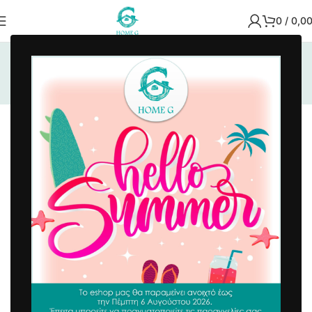
0
/
0,0
Αρχική σελίδα
/
Είδη Διακόσμησης
/
Φωτιστικά
Φωτιστικά