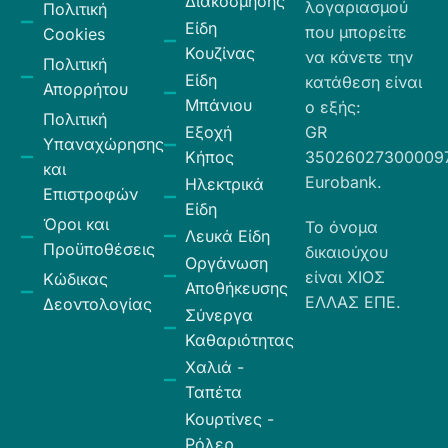
Διακόσμησης
λογαριασμού
Πολιτική
Είδη
που μπορείτε
Cookies
Κουζίνας
να κάνετε την
Πολιτική
Είδη
κατάθεση είναι
Απορρήτου
Μπάνιου
ο εξής:
Πολιτική
Εξοχή
GR
Υπαναχώρησης
Κήπος
35026027300009
και
Eurobank.
Ηλεκτρικά
Επιστροφών
Είδη
Όροι και
Το όνομα
Λευκά Είδη
Προϋποθέσεις
δικαιούχου
Οργάνωση
είναι ΧΙΟΣ
Κώδικας
Αποθήκευσης
ΕΛΛΑΣ ΕΠΕ.
Δεοντολογίας
Σύνεργα
Καθαριότητας
Χαλιά -
Ταπέτα
Κουρτίνες -
Ρόλερ