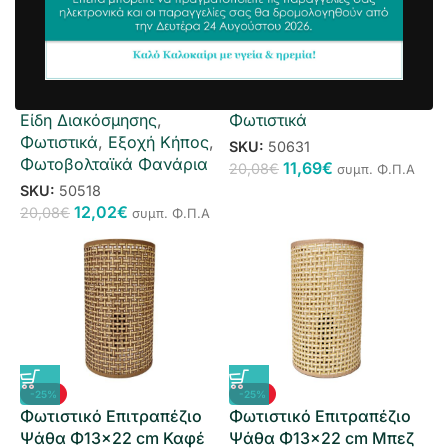
-40%
-42%
Διακοσμητικό
Φωτιστικό Επιτραπέζιο
Φωτοβολταϊκό
Led Αφής Λευκό
Επιτραπέζιο 20 cm
Είδη Διακόσμησης
,
Είδη Διακόσμησης
,
Φωτιστικά
Φωτιστικά
,
Εξοχή Κήπος
,
SKU:
50631
Φωτοβολταϊκά Φανάρια
11,69
€
20,08
€
συμπ. Φ.Π.Α
SKU:
50518
12,02
€
20,08
€
συμπ. Φ.Π.Α
-25%
-25%
Φωτιστικό Επιτραπέζιο
Φωτιστικό Επιτραπέζιο
Ψάθα Φ13×22 cm Καφέ
Ψάθα Φ13×22 cm Μπεζ