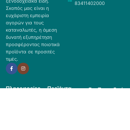
ξενοδοχειακά είδη.
83411402000
Σκοπός μας είναι η
ευχάριστη εμπειρία
αγορών για τους
καταναλωτές, η άμεση
δυνατή εξυπηρέτηση
προσφέροντας ποιοτικά
προϊόντα σε προσιτές
τιμές.
Πληροφορίες
Προϊόντα
Για Τραπεζική
Προφίλ
Airbnb
Κατάθεση
Είδη
Επικοινωνία
Ο αριθμός
Διακόσμησης
λογαριασμού
Πολιτική
Είδη
που μπορείτε
Cookies
Κουζίνας
να κάνετε την
Πολιτική