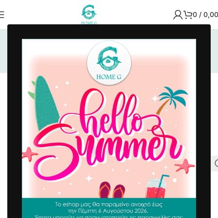
0
/
0,0
Αρχική σελίδα
/
Είδη Διακόσμησης
/
Μικροέπιπλα
Μικροέπιπλα
Δεν βρέθηκε κανένα προϊόν που να ταιριάζει με την
επιλογή σας.
ΚΑΤΗΓΟΡΙΕΣ
Airbnb