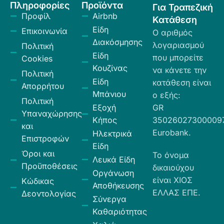
Πληροφορίες
Προϊόντα
Για Τραπεζική
Προφίλ
Airbnb
Κατάθεση
Είδη
Επικοινωνία
Ο αριθμός
Διακόσμησης
λογαριασμού
Πολιτική
Είδη
που μπορείτε
Cookies
Κουζίνας
να κάνετε την
Πολιτική
Είδη
κατάθεση είναι
Απορρήτου
Μπάνιου
ο εξής:
Πολιτική
Εξοχή
GR
Υπαναχώρησης
Κήπος
35026027300009
και
Eurobank.
Ηλεκτρικά
Επιστροφών
Είδη
Όροι και
Το όνομα
Λευκά Είδη
Προϋποθέσεις
δικαιούχου
Οργάνωση
είναι ΧΙΟΣ
Κώδικας
Αποθήκευσης
ΕΛΛΑΣ ΕΠΕ.
Δεοντολογίας
Σύνεργα
Καθαριότητας