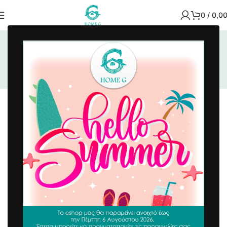
0
/
0,0
Αρχική σελίδα
/
Είδη Μπάνιου
/
Λευκά Είδη Μπάνιου
/
Πετσέτες Μπάνιου
Πετσέτες Μπάνιου