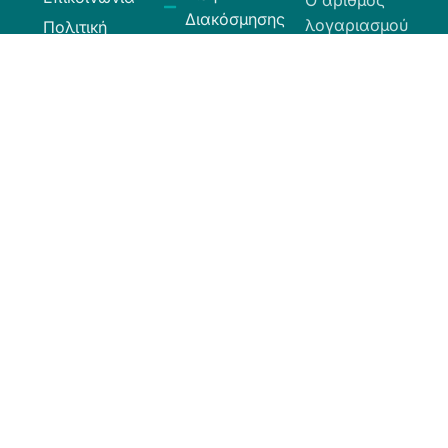
Ο αριθμός
Διακόσμησης
λογαριασμού
Πολιτική
Είδη
που μπορείτε
Cookies
Κουζίνας
να κάνετε την
Πολιτική
Είδη
κατάθεση είναι
Απορρήτου
Μπάνιου
ο εξής:
Πολιτική
Εξοχή
GR
Υπαναχώρησης
Κήπος
35026027300009
και
Eurobank.
Ηλεκτρικά
Επιστροφών
Είδη
Όροι και
Το όνομα
Λευκά Είδη
Προϋποθέσεις
δικαιούχου
Οργάνωση
είναι ΧΙΟΣ
Κώδικας
Αποθήκευσης
ΕΛΛΑΣ ΕΠΕ.
Δεοντολογίας
Σύνεργα
Καθαριότητας
Χαλιά -
Ταπέτα
Κουρτίνες -