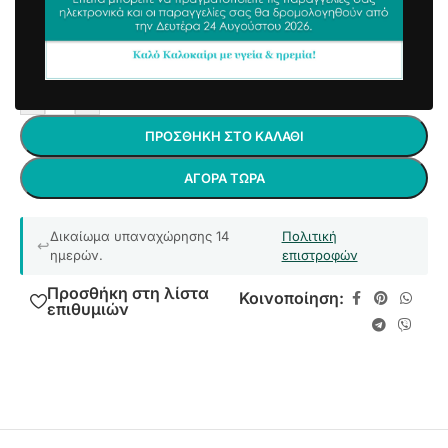
13,06
€
15,24
€
συμπ. Φ.Π.Α
Άμεσα διαθέσιμο
-
+
ΠΡΟΣΘΉΚΗ ΣΤΟ ΚΑΛΆΘΙ
ΑΓΟΡΆ ΤΏΡΑ
Δικαίωμα υπαναχώρησης 14
Πολιτική
ημερών.
επιστροφών
Προσθήκη στη λίστα
Κοινοποίηση:
επιθυμιών