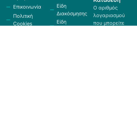
Είδη
Επικοινωνία
Ο αριθμός
Διακόσμησης
λογαριασμού
Πολιτική
Είδη
που μπορείτε
Cookies
Κουζίνας
να κάνετε την
Πολιτική
Είδη
κατάθεση είναι
Απορρήτου
Μπάνιου
ο εξής:
Πολιτική
Εξοχή
GR
Υπαναχώρησης
Κήπος
35026027300009
και
Eurobank.
Ηλεκτρικά
Επιστροφών
Είδη
Όροι και
Το όνομα
Λευκά Είδη
Προϋποθέσεις
δικαιούχου
Οργάνωση
είναι ΧΙΟΣ
Κώδικας
Αποθήκευσης
ΕΛΛΑΣ ΕΠΕ.
Δεοντολογίας
Σύνεργα
Καθαριότητας
Χαλιά -
Ταπέτα