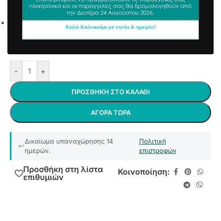
1,77
€
3,15
€
συμπ. Φ.Π.Α
Πλένεται στους 30 βαθμούς χωρίς στύψιμο
(
συνιστάται πλύσιμο στο χέρι
)
Άμεσα διαθέσιμο
-
+
ΠΡΟΣΘΉΚΗ ΣΤΟ ΚΑΛΆΘΙ
ΑΓΟΡΆ ΤΏΡΑ
Δικαίωμα υπαναχώρησης 14
Πολιτική
ημερών.
επιστροφών
Προσθήκη στη λίστα
Κοινοποίηση:
επιθυμιών