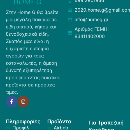
698 2801866
2020.home.g@gmail.co
Στην Home G θα βρείτε
μια μεγάλη ποικιλία σε
info@homeg.gr
είδη σπιτιού, κήπου και
Αριθμός ΓΕΜΗ:
ξενοδοχειακά είδη.
83411402000
Σκοπός μας είναι η
ευχάριστη εμπειρία
αγορών για τους
καταναλωτές, η άμεση
δυνατή εξυπηρέτηση
προσφέροντας ποιοτικά
προϊόντα σε προσιτές
τιμές.
Πληροφορίες
Προϊόντα
Για Τραπεζική
Προφίλ
Airbnb
Κατάθεση