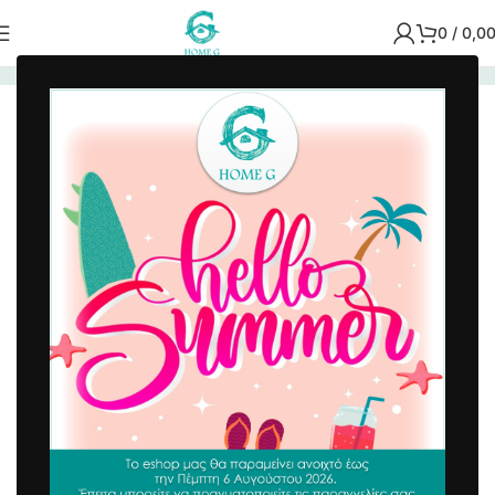
0
/
0,0
Αρχική σελίδα
/
Χαλιά - Ταπέτα
/
Crystal Velvet
-44%
Ταπέτο Crystal Velvet 50×80 cm No 22