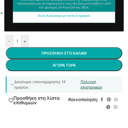
2,74
€
4,76
€
συμπ. Φ.Π.Α
Πλένεται στους 30 βαθμούς χωρίς στύψιμο
(
συνιστάται πλύσιμο στο χέρι
)
Άμεσα διαθέσιμο
-
+
ΠΡΟΣΘΉΚΗ ΣΤΟ ΚΑΛΆΘΙ
ΑΓΟΡΆ ΤΏΡΑ
Δικαίωμα υπαναχώρησης 14
Πολιτική
ημερών.
επιστροφών
Προσθήκη στη λίστα
Κοινοποίηση:
επιθυμιών