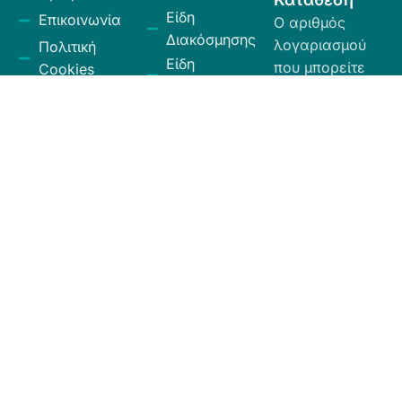
Είδη
Επικοινωνία
Ο αριθμός
Διακόσμησης
λογαριασμού
Πολιτική
Είδη
που μπορείτε
Cookies
Κουζίνας
να κάνετε την
Πολιτική
Είδη
κατάθεση είναι
Απορρήτου
Μπάνιου
ο εξής:
Πολιτική
Εξοχή
GR
Υπαναχώρησης
Κήπος
35026027300009
και
Eurobank.
Ηλεκτρικά
Επιστροφών
Είδη
Όροι και
Το όνομα
Λευκά Είδη
Προϋποθέσεις
δικαιούχου
Οργάνωση
είναι ΧΙΟΣ
Κώδικας
Αποθήκευσης
ΕΛΛΑΣ ΕΠΕ.
Δεοντολογίας
Σύνεργα
Καθαριότητας
Χαλιά -
Ταπέτα