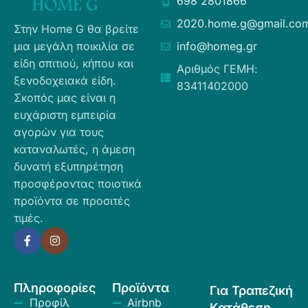
698 2801866
2020.home.g@gmail.co
Στην Home G θα βρείτε
μια μεγάλη ποικιλία σε
info@homeg.gr
είδη σπιτιού, κήπου και
Αριθμός ΓΕΜΗ:
ξενοδοχειακά είδη.
83411402000
Σκοπός μας είναι η
ευχάριστη εμπειρία
αγορών για τους
καταναλωτές, η άμεση
δυνατή εξυπηρέτηση
προσφέροντας ποιοτικά
προϊόντα σε προσιτές
τιμές.
Πληροφορίες
Προϊόντα
Για Τραπεζική
Προφίλ
Airbnb
Κατάθεση