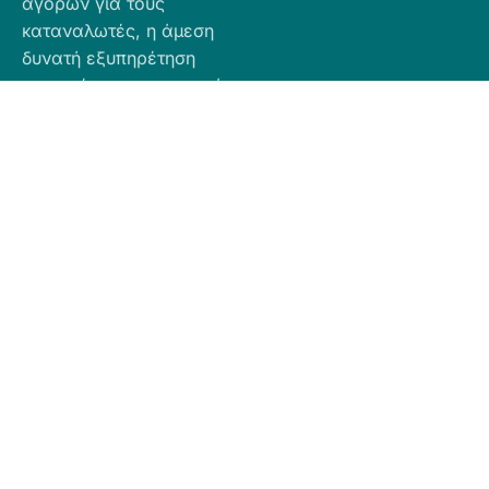
αγορών για τους
καταναλωτές, η άμεση
δυνατή εξυπηρέτηση
προσφέροντας ποιοτικά
προϊόντα σε προσιτές
τιμές.
Πληροφορίες
Προϊόντα
Για Τραπεζική
Προφίλ
Airbnb
Κατάθεση
Είδη
Επικοινωνία
Ο αριθμός
Διακόσμησης
λογαριασμού
Πολιτική
Είδη
που μπορείτε
Cookies
Κουζίνας
να κάνετε την
Πολιτική
Είδη
κατάθεση είναι
Απορρήτου
Μπάνιου
ο εξής:
Πολιτική
Εξοχή
GR
Υπαναχώρησης