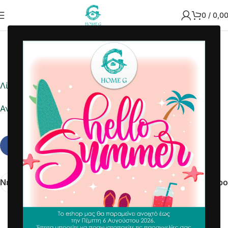
0
/
0,0
2025-06-27
Home G
Λίστα ημέρας
Αναφορά σε Excel
Νεότερα
Παλαιότερο