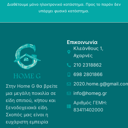
Διαθέτουμε μόνο ηλεκτρονικό κατάστημα. Προς το παρόν δεν
υπάρχει φυσικό κατάστημα.
Επικοινωνία
Κλεάνθους 1,
Αχαρνές
210 2318862
698 2801866
2020.home.g@gmail.co
Στην Home G θα βρείτε
μια μεγάλη ποικιλία σε
info@homeg.gr
είδη σπιτιού, κήπου και
Αριθμός ΓΕΜΗ:
ξενοδοχειακά είδη.
83411402000
Σκοπός μας είναι η
ευχάριστη εμπειρία