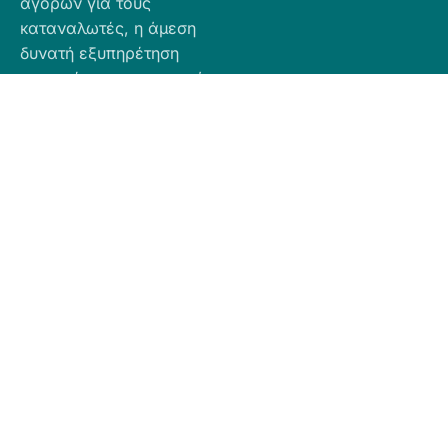
αγορών για τους
καταναλωτές, η άμεση
δυνατή εξυπηρέτηση
προσφέροντας ποιοτικά
προϊόντα σε προσιτές
τιμές.
Πληροφορίες
Προϊόντα
Για Τραπεζική
Προφίλ
Airbnb
Κατάθεση
Είδη
Επικοινωνία
Ο αριθμός
Διακόσμησης
λογαριασμού
Πολιτική
Είδη
που μπορείτε
Cookies
Κουζίνας
να κάνετε την
Πολιτική
Είδη
κατάθεση είναι
Απορρήτου
Μπάνιου
ο εξής:
Πολιτική
Εξοχή
GR
Υπαναχώρησης