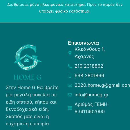
Διαθέτουμε μόνο ηλεκτρονικό κατάστημα. Προς το παρόν δεν
υπάρχει φυσικό κατάστημα.
Επικοινωνία
Κλεάνθους 1,
Αχαρνές
210 2318862
698 2801866
2020.home.g@gmail.co
Στην Home G θα βρείτε
μια μεγάλη ποικιλία σε
info@homeg.gr
είδη σπιτιού, κήπου και
Αριθμός ΓΕΜΗ:
ξενοδοχειακά είδη.
83411402000
Σκοπός μας είναι η
ευχάριστη εμπειρία