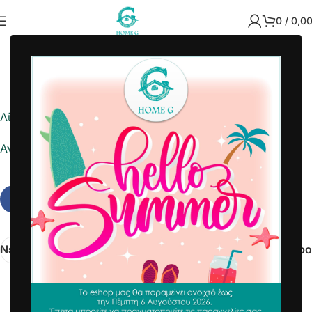
0
/
0,0
2025-06-26
Home G
Λίστα ημέρας
Αναφορά σε Excel
Νεότερα
Παλαιότερο