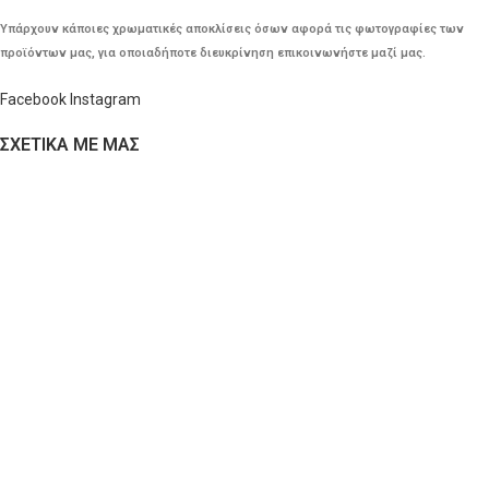
Υπάρχουν κάποιες χρωματικές αποκλίσεις όσων αφορά τις φωτογραφίες των
προϊόντων μας, για οποιαδήποτε διευκρίνηση επικοινωνήστε μαζί μας.
Facebook
Instagram
ΣΧΕΤΙΚΑ ΜΕ ΜΑΣ
Προφίλ
ΚΕΝΤΡΟ ΑΠΟΡΡΗΤΟΥ
Πολιτική Cookies
Πολιτική Απορρήτου
Όροι και Προϋποθέσεις
Επιστροφές – Ακυρώσεις
Κώδικας Δεοντολογίας