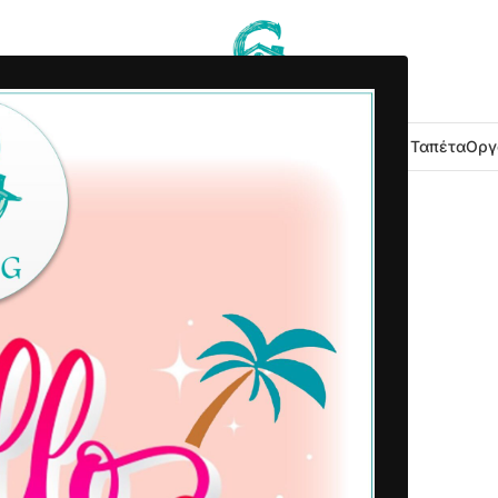
 Κουζίνας
Είδη Μπάνιου
Εξοχή Κήπος
Λευκά Είδη
Χαλιά – Ταπέτα
Οργ
2021-10-20
Δημοσιεύτηκε από
Home G