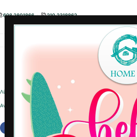
698 2801866
210 2318862
Airbnb
Είδη Διακόσμησης
Είδη
Λίστα ημέρας
Αναφορά σε Excel