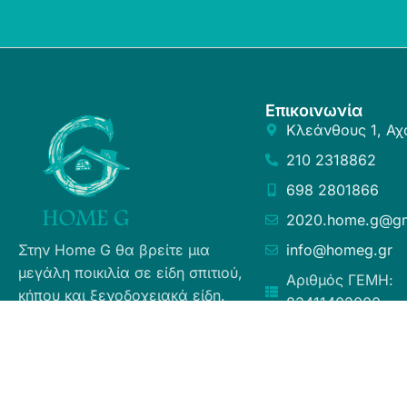
Επικοινωνία
Κλεάνθους 1, Αχ
210 2318862
698 2801866
2020.home.g@gm
Στην Home G θα βρείτε μια
info@homeg.gr
μεγάλη ποικιλία σε είδη σπιτιού,
Αριθμός ΓΕΜΗ:
κήπου και ξενοδοχειακά είδη.
83411402000
Σκοπός μας είναι η ευχάριστη
εμπειρία αγορών για τους
καταναλωτές, η άμεση δυνατή
εξυπηρέτηση προσφέροντας