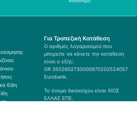
κατάστημα.
Για Τραπεζική Κατάθεση
Ο αριθμός λογαριασμού που
ακόσμησης
μπορείτε να κάνετε την κατάθεση
υζίνας
είναι ο εξής:
άνιου
GR 3502602730000970202524057
Κήπος
Eurobank.
κά Είδη
Το όνομα δικαιούχου είναι ΧΙΟΣ
ίδη
ΕΛΛΑΣ ΕΠΕ.
ωση
ευσης
α Καθαριότητας
 Ταπέτα
ες - Ρόλερ