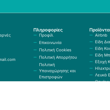
Πληροφορίες
Προϊόντα
αρνές
Προφίλ
Airbnb
Είδη Δι
Επικοινωνία
Είδη Κο
Πολιτική Cookies
Είδη Μπ
Πολιτική Απορρήτου
ail.com
Εξοχή 
Πολιτική
Ηλεκτρι
Υπαναχώρησης και
Λευκά Ε
Επιστροφών
Οργάν
Όροι και Προϋποθέσεις
Αποθήκ
Κώδικας Δεοντολογίας
Σύνεργ
Χαλιά -
Κουρτίν