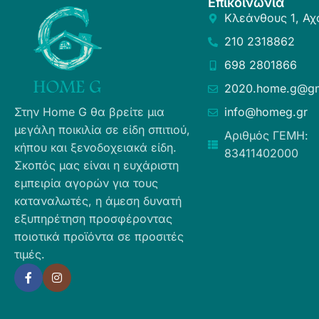
Επικοινωνία
Κλεάνθους 1, Αχ
210 2318862
698 2801866
2020.home.g@gm
Στην Home G θα βρείτε μια
info@homeg.gr
μεγάλη ποικιλία σε είδη σπιτιού,
Αριθμός ΓΕΜΗ:
κήπου και ξενοδοχειακά είδη.
83411402000
Σκοπός μας είναι η ευχάριστη
εμπειρία αγορών για τους
καταναλωτές, η άμεση δυνατή
εξυπηρέτηση προσφέροντας
ποιοτικά προϊόντα σε προσιτές
τιμές.