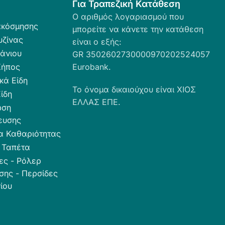
Για Τραπεζική Κατάθεση
Ο αριθμός λογαριασμού που
ακόσμησης
μπορείτε να κάνετε την κατάθεση
υζίνας
είναι ο εξής:
άνιου
GR 3502602730000970202524057
Κήπος
Eurobank.
κά Είδη
Το όνομα δικαιούχου είναι ΧΙΟΣ
ίδη
ΕΛΛΑΣ ΕΠΕ.
ωση
ευσης
α Καθαριότητας
 Ταπέτα
ες - Ρόλερ
σης - Περσίδες
ίου