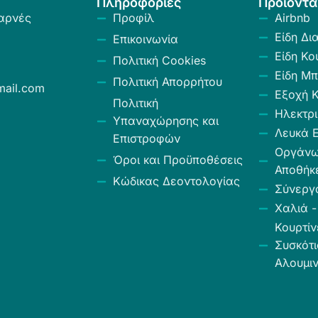
Πληροφορίες
Προϊόντα
αρνές
Προφίλ
Airbnb
Είδη Δι
Επικοινωνία
Είδη Κο
Πολιτική Cookies
Είδη Μπ
Πολιτική Απορρήτου
ail.com
Εξοχή 
Πολιτική
Ηλεκτρι
Υπαναχώρησης και
Λευκά Ε
Επιστροφών
Οργάν
Όροι και Προϋποθέσεις
Αποθήκ
Κώδικας Δεοντολογίας
Σύνεργ
Χαλιά -
Κουρτίν
Συσκότι
Αλουμιν