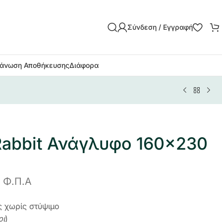
Σύνδεση / Εγγραφή
άνωση Αποθήκευσης
Διάφορα
Rabbit Ανάγλυφο 160×230
 Φ.Π.Α
ς χωρίς στύψιμο
ρι
)