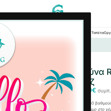
 Κουζίνας
Είδη Μπάνιου
Εξοχή Κήπος
Λευκά Είδη
Χαλιά – Ταπέτα
Οργ
Γούνα Rabbit Ανάγλυφο 160×230 cm Μπεζ
Χαλί Γούνα 
cm Μπεζ
51,29
€
53,15
€
συμπ.
100% polyester
Πλένεται στους 30 βαθμού
(
συνιστάται πλύσιμο στο χέ