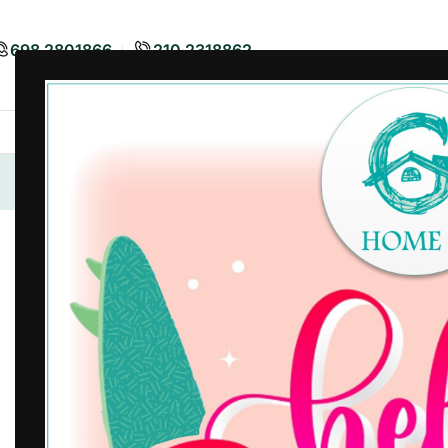
698 2801866
210 2318862
Airbnb
Είδη Διακόσμησης
Είδη
Αρχική σελίδα
/
Χαλιά - Ταπέτα
/
Χαλάκια Γούνινα
/
Χαλί 
-3%