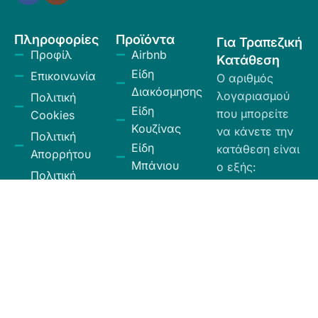
Πληροφορίες
Προϊόντα
Για Τραπεζική
Προφίλ
Airbnb
Κατάθεση
Είδη
Επικοινωνία
Ο αριθμός
Διακόσμησης
λογαριασμού
Πολιτική
Είδη
που μπορείτε
Cookies
Κουζίνας
να κάνετε την
Πολιτική
Είδη
κατάθεση είναι
Απορρήτου
Μπάνιου
ο εξής:
Πολιτική
Εξοχή
GR
Υπαναχώρησης
Κήπος
35026027300009
και
Eurobank.
Ηλεκτρικά
Επιστροφών
Είδη
Όροι και
Το όνομα
Λευκά Είδη
Προϋποθέσεις
δικαιούχου
Οργάνωση
είναι ΧΙΟΣ
Κώδικας
Αποθήκευσης
ΕΛΛΑΣ ΕΠΕ.
Δεοντολογίας
Σύνεργα