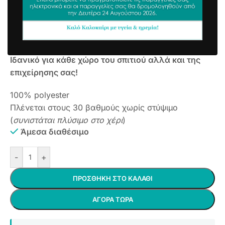
Υπόστρωμα 60×90 cm no5
7,98
€
10,40
€
συμπ. Φ.Π.Α
Αντιολισθητικό Υπόστρωμα – Βελούδινη, απαλή
υφή
Ιδανικό για κάθε χώρο του σπιτιού αλλά και της
επιχείρησης σας!
100% polyester
Πλένεται στους 30 βαθμούς χωρίς στύψιμο
(
συνιστάται πλύσιμο στο χέρι
)
Άμεσα διαθέσιμο
-
+
ΠΡΟΣΘΉΚΗ ΣΤΟ ΚΑΛΆΘΙ
ΑΓΟΡΆ ΤΏΡΑ