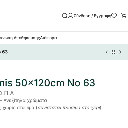
Σύνδεση / Εγγραφή
άνωση Αποθήκευσης
Διάφορα
o 63
mis 50x120cm No 63
Φ.Π.Α
 – Ανεξίτηλα χρώματα
 χωρίς στύψιμο (
συνιστάται πλύσιμο στο χέρι
)