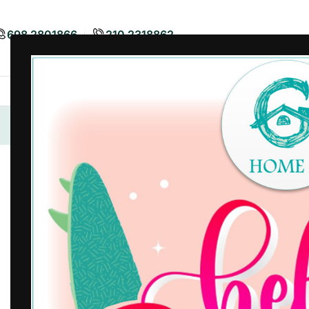
698 2801866
210 2318862
Airbnb
Είδη Διακόσμησης
Είδη
Αρχική σελίδα
/
Χαλιά - Ταπέτα
/
Ταπέτα - Χαλιά Ακρυλι
-6%