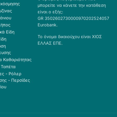
ακόσμησης
μπορείτε να κάνετε την κατάθεση
υζίνας
είναι ο εξής:
άνιου
GR 3502602730000970202524057
Κήπος
Eurobank.
κά Είδη
Το όνομα δικαιούχου είναι ΧΙΟΣ
ίδη
ΕΛΛΑΣ ΕΠΕ.
ωση
ευσης
α Καθαριότητας
 Ταπέτα
ες - Ρόλερ
σης - Περσίδες
ίου