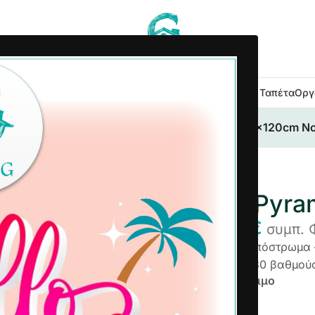
 Κουζίνας
Είδη Μπάνιου
Εξοχή Κήπος
Λευκά Είδη
Χαλιά – Ταπέτα
Οργ
κά Με Αντιολ/κο Υπόστρωμα
/
Ταπέτο Pyramis 50x120cm N
Ταπέτο Pyra
4,92
€
5,24
€
συμπ. 
Αντιολισθητικό Υπόστρωμα
Πλένεται στους 30 βαθμούς
Άμεσα διαθέσιμο