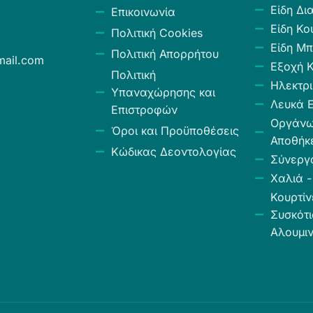
Είδη Δι
Επικοινωνία
Είδη Κο
Πολιτική Cookies
Είδη Μπ
Πολιτική Απορρήτου
ail.com
Εξοχή 
Πολιτική
Ηλεκτρι
Υπαναχώρησης και
Λευκά Ε
Επιστροφών
Οργάν
Όροι και Προϋποθέσεις
Αποθήκ
Κώδικας Δεοντολογίας
Σύνεργ
Χαλιά -
Κουρτίν
Συσκότι
Αλουμιν