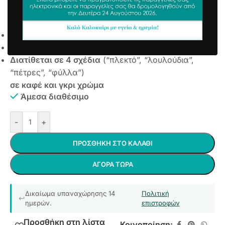
σχέδιο Λουλούδια Καφέ
3,15
€
3,63
€
συμπ. Φ.Π.Α
Εξαιρετική επιφάνεια καθαρισμού
Ανθεκτικό στις καιρικές συνθήκες
Διατίθεται σε 4 σχέδια
(“πλεκτό”, “λουλούδια”,
“πέτρες”, “φύλλα”)
σε καφέ και γκρι χρώμα
Άμεσα διαθέσιμο
-
+
ΠΡΟΣΘΉΚΗ ΣΤΟ ΚΑΛΆΘΙ
ΑΓΟΡΆ ΤΏΡΑ
Δικαίωμα υπαναχώρησης 14
Πολιτική
ημερών.
επιστροφών
Προσθήκη στη λίστα
Κοινοποίηση: