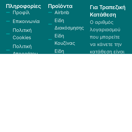
Πληροφορίες
Προϊόντα
Για Τραπεζική
Προφίλ
Airbnb
Κατάθεση
Είδη
Επικοινωνία
Ο αριθμός
Διακόσμησης
λογαριασμού
Πολιτική
Είδη
που μπορείτε
Cookies
Κουζίνας
να κάνετε την
Πολιτική
Είδη
κατάθεση είναι
Απορρήτου
Μπάνιου
ο εξής:
Πολιτική
Εξοχή
GR
Υπαναχώρησης
Κήπος
35026027300009
και
Eurobank.
Ηλεκτρικά
Επιστροφών
Είδη
Όροι και
Το όνομα
Λευκά Είδη
Προϋποθέσεις
δικαιούχου
Οργάνωση
είναι ΧΙΟΣ
Κώδικας
Αποθήκευσης
ΕΛΛΑΣ ΕΠΕ.
Δεοντολογίας
Σύνεργα
Καθαριότητας