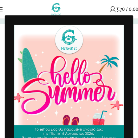
0
/
0,0
Αρχική σελίδα
/
Χαλιά - Ταπέτα
/
Πατάκια Εξώπορτας
-13%
Πατάκι Εισόδου Μοκέτα Delta 40x60cm