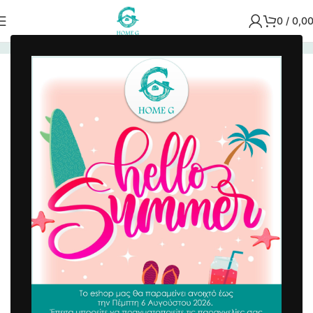
0
/
0,0
Αρχική σελίδα
/
Χαλιά - Ταπέτα
/
Miami
-8%
Ταπέτο Miami 60×180 cm Αντιολισθητικό