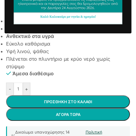
Απορροφητικό Όψη λινού ψάθας No 2
11,05
€
12,02
€
συμπ. Φ.Π.Α
Με αντιολισθητικό υπόστρωμα
Υψηλής Αντοχής
Ανθεκτικό στα υγρά
Εύκολο καθάρισμα
Υφή λινού, ψάθας
Πλένεται στο πλυντήριο με κρύο νερό χωρίς
στύψιμο
Άμεσα διαθέσιμο
-
+
ΠΡΟΣΘΉΚΗ ΣΤΟ ΚΑΛΆΘΙ
ΑΓΟΡΆ ΤΏΡΑ
Δικαίωμα υπαναχώρησης 14
Πολιτική