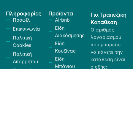
Πληροφορίες
Προϊόντα
Για Τραπεζική
Προφίλ
Airbnb
Κατάθεση
Είδη
Επικοινωνία
Ο αριθμός
Διακόσμησης
λογαριασμού
Πολιτική
Είδη
που μπορείτε
Cookies
Κουζίνας
να κάνετε την
Πολιτική
Είδη
κατάθεση είναι
Απορρήτου
Μπάνιου
ο εξής:
Πολιτική
Εξοχή
GR
Υπαναχώρησης
Κήπος
35026027300009
και
Eurobank.
Ηλεκτρικά
Επιστροφών
Είδη
Όροι και
Το όνομα
Λευκά Είδη
Προϋποθέσεις
δικαιούχου
Οργάνωση
είναι ΧΙΟΣ
Κώδικας
Αποθήκευσης
ΕΛΛΑΣ ΕΠΕ.
Δεοντολογίας
Σύνεργα