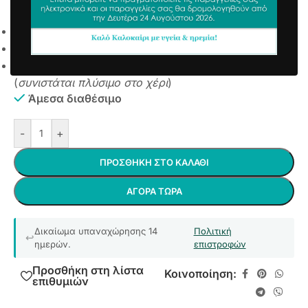
3,71
€
συμπ. Φ.Π.Α
Αντιολισθητικό Υπόστρωμα
Ανεξίτηλα χρώματα
Πλένεται στους 30 βαθμούς χωρίς στύψιμο
(
συνιστάται πλύσιμο στο χέρι
)
Άμεσα διαθέσιμο
-
+
ΠΡΟΣΘΉΚΗ ΣΤΟ ΚΑΛΆΘΙ
ΑΓΟΡΆ ΤΏΡΑ
Δικαίωμα υπαναχώρησης 14
Πολιτική
ημερών.
επιστροφών
Προσθήκη στη λίστα
Κοινοποίηση:
επιθυμιών