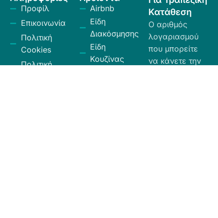
Προφίλ
Airbnb
Κατάθεση
Είδη
Επικοινωνία
Ο αριθμός
Διακόσμησης
λογαριασμού
Πολιτική
Είδη
που μπορείτε
Cookies
Κουζίνας
να κάνετε την
Πολιτική
Είδη
κατάθεση είναι
Απορρήτου
Μπάνιου
ο εξής:
Πολιτική
Εξοχή
GR
Υπαναχώρησης
Κήπος
35026027300009
και
Eurobank.
Ηλεκτρικά
Επιστροφών
Είδη
Όροι και
Το όνομα
Λευκά Είδη
Προϋποθέσεις
δικαιούχου
Οργάνωση
είναι ΧΙΟΣ
Κώδικας
Αποθήκευσης
ΕΛΛΑΣ ΕΠΕ.
Δεοντολογίας
Σύνεργα
Καθαριότητας
Χαλιά -