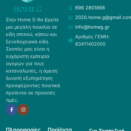
698 2801866
2020.home.g@gmail.co
Στην Home G θα βρείτε
μια μεγάλη ποικιλία σε
info@homeg.gr
είδη σπιτιού, κήπου και
Αριθμός ΓΕΜΗ:
ξενοδοχειακά είδη.
83411402000
Σκοπός μας είναι η
ευχάριστη εμπειρία
αγορών για τους
καταναλωτές, η άμεση
δυνατή εξυπηρέτηση
προσφέροντας ποιοτικά
προϊόντα σε προσιτές
τιμές.
Πληροφορίες
Προϊόντα
Για Τραπεζική