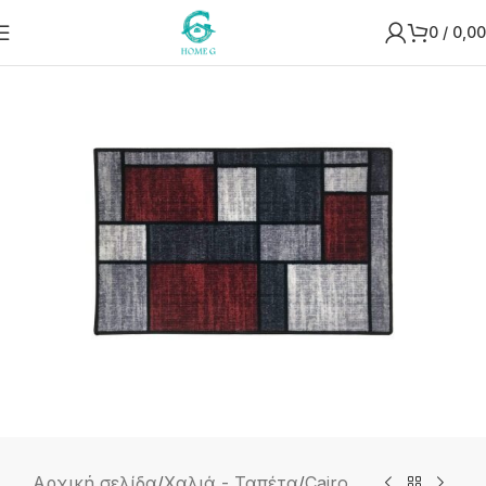
0
/
0,00
Αρχική σελίδα
/
Χαλιά - Ταπέτα
/
Cairo