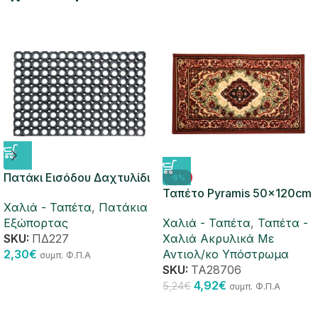
Πατάκι Εισόδου Δαχτυλίδι
-6%
Λάστιχο 16mm 40×60 cm
Ταπέτο Pyramis 50x120cm
Χαλιά - Ταπέτα
,
Πατάκια
No 6
Εξώπορτας
Χαλιά - Ταπέτα
,
Ταπέτα -
SKU:
ΠΔ227
Χαλιά Ακρυλικά Με
2,30
€
Αντιολ/κο Υπόστρωμα
συμπ. Φ.Π.Α
SKU:
ΤΑ28706
4,92
€
5,24
€
συμπ. Φ.Π.Α