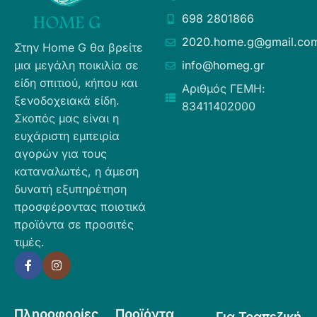
698 2801866
2020.home.g@gmail.co
Στην Home G θα βρείτε
μια μεγάλη ποικιλία σε
info@homeg.gr
είδη σπιτιού, κήπου και
Αριθμός ΓΕΜΗ:
ξενοδοχειακά είδη.
83411402000
Σκοπός μας είναι η
ευχάριστη εμπειρία
αγορών για τους
καταναλωτές, η άμεση
δυνατή εξυπηρέτηση
προσφέροντας ποιοτικά
προϊόντα σε προσιτές
τιμές.
Πληροφορίες
Προϊόντα
Για Τραπεζική