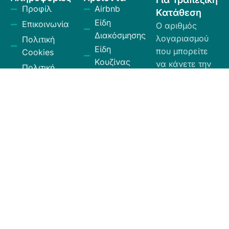
Προφίλ
Airbnb
Κατάθεση
Είδη
Επικοινωνία
Ο αριθμός
Διακόσμησης
λογαριασμού
Πολιτική
Είδη
που μπορείτε
Cookies
Κουζίνας
να κάνετε την
Πολιτική
Είδη
κατάθεση είναι
Απορρήτου
Μπάνιου
ο εξής:
Πολιτική
Εξοχή
GR
Υπαναχώρησης
Κήπος
35026027300009
και
Eurobank.
Ηλεκτρικά
Επιστροφών
Είδη
Όροι και
Το όνομα
Λευκά Είδη
Προϋποθέσεις
δικαιούχου
Οργάνωση
είναι ΧΙΟΣ
Κώδικας
Αποθήκευσης
ΕΛΛΑΣ ΕΠΕ.
Δεοντολογίας
Σύνεργα
Καθαριότητας
Χαλιά -