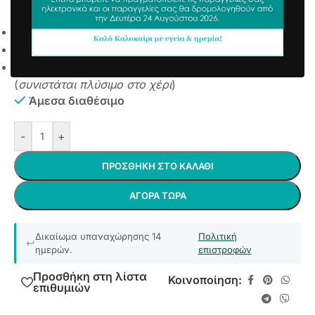
2,58
€
συμπ. Φ.Π.Α
Αντιολισθητικό Υπόστρωμα
Ανεξίτηλα χρώματα
Πλένεται στους 30 βαθμούς χωρίς στύψιμο
(
συνιστάται πλύσιμο στο χέρι
)
Άμεσα διαθέσιμο
-
+
ΠΡΟΣΘΉΚΗ ΣΤΟ ΚΑΛΆΘΙ
ΑΓΟΡΆ ΤΏΡΑ
Δικαίωμα υπαναχώρησης 14
Πολιτική
ημερών.
επιστροφών
Προσθήκη στη λίστα
Κοινοποίηση:
επιθυμιών