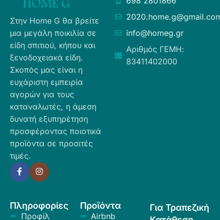
698 2801866
2020.home.g@gmail.co
Στην Home G θα βρείτε
μια μεγάλη ποικιλία σε
info@homeg.gr
είδη σπιτιού, κήπου και
Αριθμός ΓΕΜΗ:
ξενοδοχειακά είδη.
83411402000
Σκοπός μας είναι η
ευχάριστη εμπειρία
αγορών για τους
καταναλωτές, η άμεση
δυνατή εξυπηρέτηση
προσφέροντας ποιοτικά
προϊόντα σε προσιτές
τιμές.
Πληροφορίες
Προϊόντα
Για Τραπεζική
Προφίλ
Airbnb
Κατάθεση