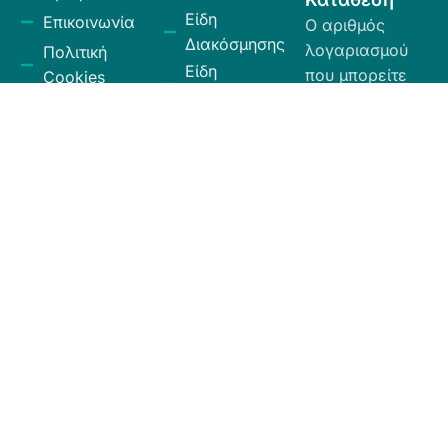
Είδη
Επικοινωνία
Ο αριθμός
Διακόσμησης
λογαριασμού
Πολιτική
Είδη
που μπορείτε
Cookies
Κουζίνας
να κάνετε την
Πολιτική
Είδη
κατάθεση είναι
Απορρήτου
Μπάνιου
ο εξής:
Πολιτική
Εξοχή
GR
Υπαναχώρησης
Κήπος
35026027300009
και
Eurobank.
Ηλεκτρικά
Επιστροφών
Είδη
Όροι και
Το όνομα
Λευκά Είδη
Προϋποθέσεις
δικαιούχου
Οργάνωση
είναι ΧΙΟΣ
Κώδικας
Αποθήκευσης
ΕΛΛΑΣ ΕΠΕ.
Δεοντολογίας
Σύνεργα
Καθαριότητας
Χαλιά -
Ταπέτα