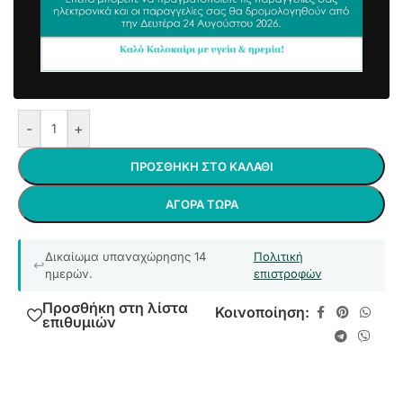
Γαλάζιο
7,82
€
8,79
€
συμπ. Φ.Π.Α
Διατίθεται σε διάφορα χρώματα
Άμεσα διαθέσιμο
-
+
ΠΡΟΣΘΉΚΗ ΣΤΟ ΚΑΛΆΘΙ
ΑΓΟΡΆ ΤΏΡΑ
Δικαίωμα υπαναχώρησης 14
Πολιτική
ημερών.
επιστροφών
Προσθήκη στη λίστα
Κοινοποίηση:
επιθυμιών