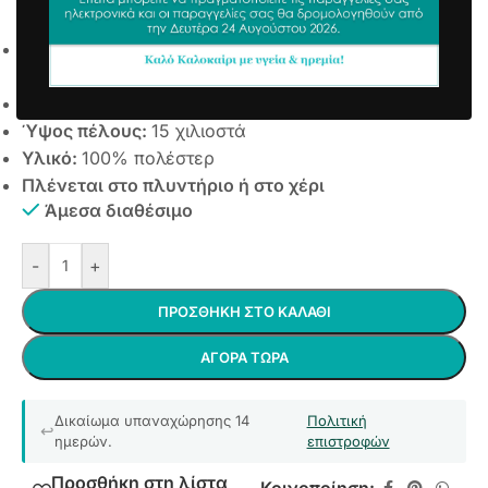
7,90
€
συμπ. Φ.Π.Α
Μαλακό ταπέτο με αφρό μνήμης, ειδική σύνθεση
που στεγνώνει αμέσως!
Αντιολισθητικό υπόστρωμα
Ύψος πέλους
:
15 χιλιοστά
Υλικό
:
100% πολέστερ
Πλένεται στο πλυντήριο ή στο χέρι
Άμεσα διαθέσιμο
-
+
ΠΡΟΣΘΉΚΗ ΣΤΟ ΚΑΛΆΘΙ
ΑΓΟΡΆ ΤΏΡΑ
Δικαίωμα υπαναχώρησης 14
Πολιτική
ημερών.
επιστροφών
Προσθήκη στη λίστα