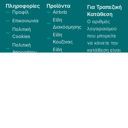
Πληροφορίες
Προϊόντα
Για Τραπεζική
Προφίλ
Airbnb
Κατάθεση
Είδη
Επικοινωνία
Ο αριθμός
Διακόσμησης
λογαριασμού
Πολιτική
Είδη
που μπορείτε
Cookies
Κουζίνας
να κάνετε την
Πολιτική
Είδη
κατάθεση είναι
Απορρήτου
Μπάνιου
ο εξής:
Πολιτική
Εξοχή
GR
Υπαναχώρησης
Κήπος
35026027300009
και
Eurobank.
Ηλεκτρικά
Επιστροφών
Είδη
Όροι και
Το όνομα
Λευκά Είδη
Προϋποθέσεις
δικαιούχου
Οργάνωση
είναι ΧΙΟΣ
Κώδικας
Αποθήκευσης
ΕΛΛΑΣ ΕΠΕ.
Δεοντολογίας
Σύνεργα
Καθαριότητας