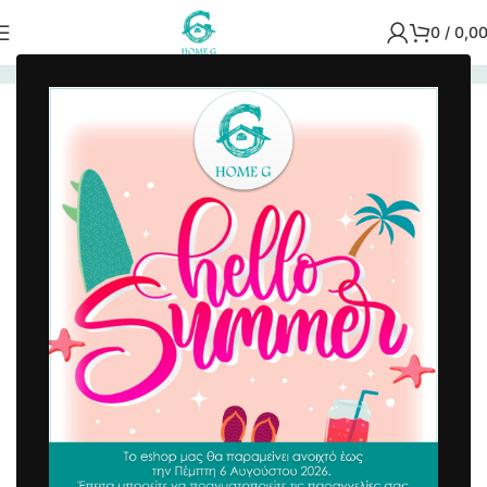
0
/
0,0
Αρχική σελίδα
/
Airbnb
/
Είδη Μπάνιου Airbnb
Ταπέτο Memory Foam 50×80 cm Γκρι