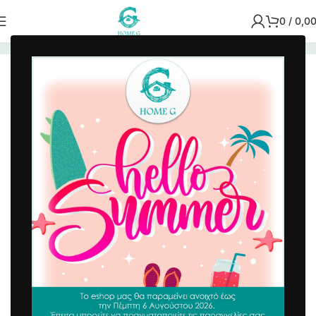
0
/
0,0
Αρχική σελίδα
/
Airbnb
/
Είδη Μπάνιου Airbnb
Πατάκι Μπάνιου Βαμβακερό Λευκό