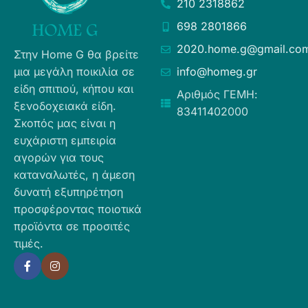
210 2318862
698 2801866
2020.home.g@gmail.co
Στην Home G θα βρείτε
μια μεγάλη ποικιλία σε
info@homeg.gr
είδη σπιτιού, κήπου και
Αριθμός ΓΕΜΗ:
ξενοδοχειακά είδη.
83411402000
Σκοπός μας είναι η
ευχάριστη εμπειρία
αγορών για τους
καταναλωτές, η άμεση
δυνατή εξυπηρέτηση
προσφέροντας ποιοτικά
προϊόντα σε προσιτές
τιμές.