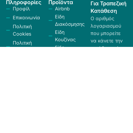
Πληροφορίες
Προϊόντα
Για Τραπεζική
Προφίλ
Airbnb
Κατάθεση
Είδη
Επικοινωνία
Ο αριθμός
Διακόσμησης
λογαριασμού
Πολιτική
Είδη
που μπορείτε
Cookies
Κουζίνας
να κάνετε την
Πολιτική
Είδη
κατάθεση είναι
Απορρήτου
Μπάνιου
ο εξής:
Πολιτική
Εξοχή
GR
Υπαναχώρησης
Κήπος
35026027300009
και
Eurobank.
Ηλεκτρικά
Επιστροφών
Είδη
Όροι και
Το όνομα
Λευκά Είδη
Προϋποθέσεις
δικαιούχου
Οργάνωση
είναι ΧΙΟΣ
Κώδικας
Αποθήκευσης
ΕΛΛΑΣ ΕΠΕ.
Δεοντολογίας
Σύνεργα
Καθαριότητας
Χαλιά -