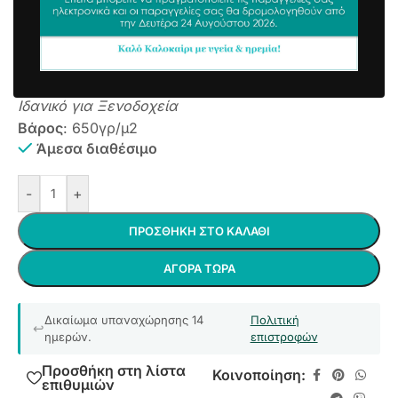
50x70cm
3,63
€
συμπ. Φ.Π.Α
100% Βαμβακερό
Με Σχέδιο Μαίανδρος
Ιδανικό για Ξενοδοχεία
Βάρος
: 650γρ/μ2
Άμεσα διαθέσιμο
-
+
ΠΡΟΣΘΉΚΗ ΣΤΟ ΚΑΛΆΘΙ
ΑΓΟΡΆ ΤΏΡΑ
Δικαίωμα υπαναχώρησης 14
Πολιτική
ημερών.
επιστροφών
Προσθήκη στη λίστα
Κοινοποίηση:
επιθυμιών