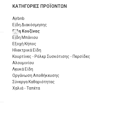
100%
απαλλαγμέ
ΚΑΤΗΓΟΡΙΕΣ ΠΡΟΪΟΝΤΩΝ
ασφαλές και υγι
Κατάλληλο για 
Airbnb
Είδη Διακόσμησης
Είδη Κουζίνας
Είδη Μπάνιου
Εξοχή Κήπος
Ηλεκτρικά Είδη
Κουρτίνες - Ρόλερ Συσκότισης - Περσίδες
Αλουμινίου
Λευκά Είδη
Οργάνωση Αποθήκευσης
Σύνεργα Καθαριότητας
Χαλιά - Ταπέτα