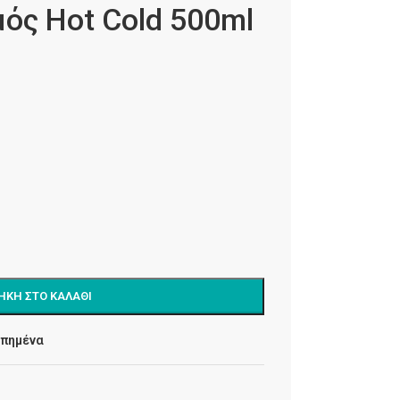
ός Hot Cold 500ml
ΉΚΗ ΣΤΟ ΚΑΛΆΘΙ
απημένα