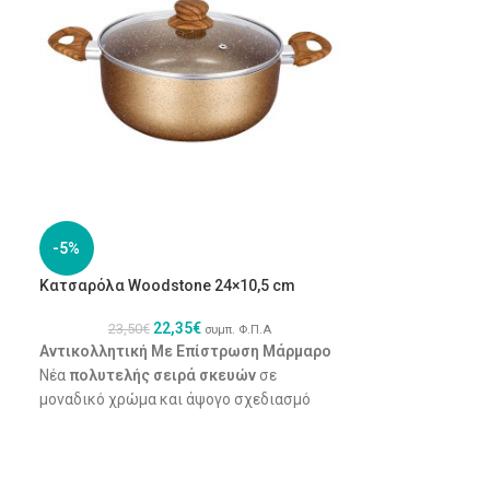
-5%
-16%
Κατσαρόλα Woodstone 24×10,5 cm
Τηγάνι Βαθύ Wo
επίστρωση μάρ
Σιλικόνης 28 c
22,35
€
23,50
€
συμπ. Φ.Π.Α
Αντικολλητική Με Επίστρωση Μάρμαρο
37,10
€
Νέα
πολυτελής σειρά σκευών
σε
Τηγάνι WOODST
μοναδικό χρώμα και άψογο σχεδιασμό
28x7,5
cm
Εξαιρετικές αντικολλητικές ιδιότητες
Διάσταση πάτου 
χάρη στα
3 στρώματα επικάλυψης
μαρμάρου
Αντικολλητικό