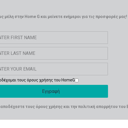
τα επικάλυψης
ατασκευής,
ς μέλη στην Home G και μείνετε ενήμεροι για τις προσφορές μας!
εμα και αντοχή στο
 και SGS, σύμφωνα με
 ΕΕ
από PTFE και PFOA για
ό μαγείρεμα
τήριο πιάτων
οδέχομαι τους όρους χρήσης του HomeG
Εγγραφή
αποδέχεστε τους όρους χρήσης και την πολιτική απορρήτου του 