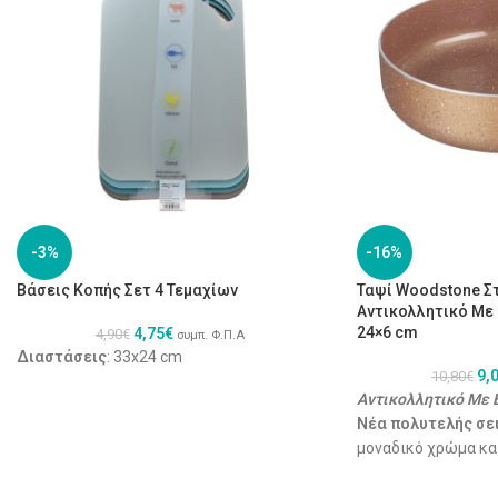
-3%
-16%
Βάσεις Κοπής Σετ 4 Τεμαχίων
Ταψί Woodstone Σ
Αντικολλητικό Με
24×6 cm
4,75
€
4,90
€
συμπ. Φ.Π.Α
Διαστάσεις
: 33x24 cm
9,
10,80
€
Αντικολλητικό Με
Νέα πολυτελής σε
μοναδικό χρώμα κα
Εξαιρετικές αντικο