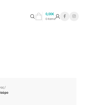
0,00
€
0
items
νας
/
Μαύρο