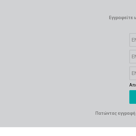
χάρη στα 3 στρώμα
μαρμάρου
Άριστη ποιότητα κ
Εγγραφείτε ω
γρηγορότερο μαγείρ
χρόνο
Με πιστοποίηση CE
τις απαιτήσεις της
100% απαλλαγμένο 
ασφαλές και υγιειν
Εύκολο καθάρισμα
Πλένεται στο πλυν
Απ
Πατώντας εγγραφή 