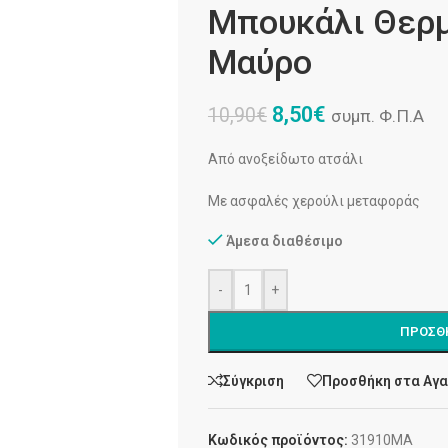
Μπουκάλι Θερμ
Μαύρο
8,50
€
10,90
€
συμπ. Φ.Π.Α
Από ανοξείδωτο ατσάλι
Με ασφαλές χερούλι μεταφοράς
Άμεσα διαθέσιμο
-
+
ΠΡΟΣΘ
Σύγκριση
Προσθήκη στα Αγ
Κωδικός προϊόντος:
31910ΜΑ