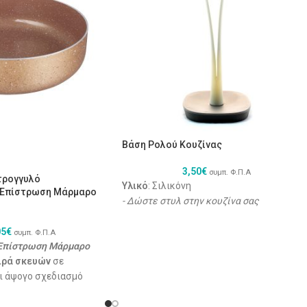
Βάση Ρολού Κουζίνας
3,50
€
συμπ. Φ.Π.Α
τρογγυλό
Υλικό
: Σιλικόνη
 Επίστρωση Μάρμαρο
- Δώστε στυλ στην κουζίνα σας
05
€
συμπ. Φ.Π.Α
 Επίστρωση Μάρμαρο
ιρά σκευών
σε
ι άψογο σχεδιασμό
λλητικές ιδιότητες