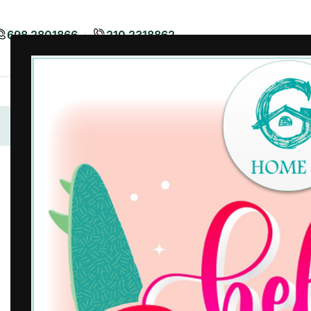
698 2801866
210 2318862
Airbnb
Είδη Διακόσμησης
Είδη
Αρχική σελίδα
/
Είδη Κουζίνας
/
Κατσαρολικά
/
Τηγάνι Βαθ
-15%