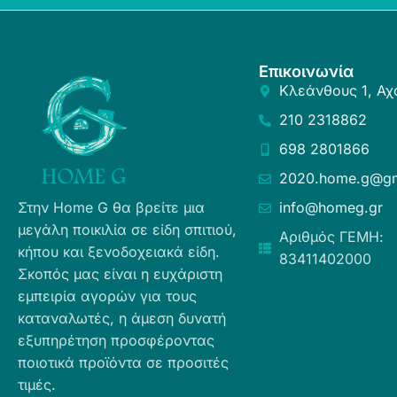
Επικοινωνία
Κλεάνθους 1, Αχ
210 2318862
698 2801866
2020.home.g@gm
Στην Home G θα βρείτε μια
info@homeg.gr
μεγάλη ποικιλία σε είδη σπιτιού,
Αριθμός ΓΕΜΗ:
κήπου και ξενοδοχειακά είδη.
83411402000
Σκοπός μας είναι η ευχάριστη
εμπειρία αγορών για τους
καταναλωτές, η άμεση δυνατή
εξυπηρέτηση προσφέροντας
ποιοτικά προϊόντα σε προσιτές
τιμές.