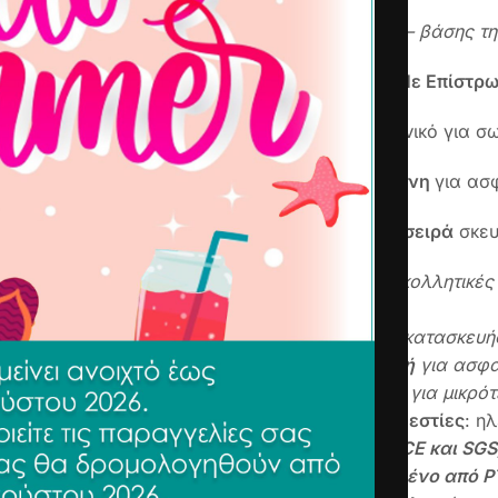
Διάσταση πάτου – βάσης τη
Αντικολλητικό Με Επίστρ
Βαθύ σκεύος ιδανικό για σ
Καπάκι με σιλικονη
για ασ
Νέα
πολυτελής σειρά
σκευ
Εξαιρετικές αντικολλητικές
μαρμάρου
Άριστη ποιότητα κατασκευή
Εργονομική λαβή
για ασφα
Επαγωγική βάση
για μικρό
Συμβατότητα με εστίες
: η
Με πιστοποίηση
CE και SGS
100%
απαλλαγμένο από PT