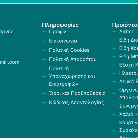
Πληροφορίες
Προϊόντα
αρνές
Προφίλ
Airbnb
Είδη Δι
Επικοινωνία
Είδη Κο
Πολιτική Cookies
Είδη Μπ
Πολιτική Απορρήτου
ail.com
Εξοχή 
Πολιτική
Ηλεκτρι
Υπαναχώρησης και
Λευκά Ε
Επιστροφών
Οργάν
Όροι και Προϋποθέσεις
Αποθήκ
Κώδικας Δεοντολογίας
Σύνεργ
Χαλιά -
Κουρτίν
Συσκότι
Αλουμιν