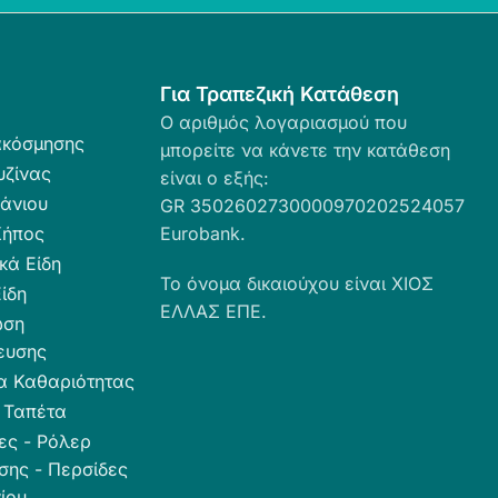
Για Τραπεζική Κατάθεση
Ο αριθμός λογαριασμού που
ακόσμησης
μπορείτε να κάνετε την κατάθεση
υζίνας
είναι ο εξής:
άνιου
GR 3502602730000970202524057
Κήπος
Eurobank.
κά Είδη
Το όνομα δικαιούχου είναι ΧΙΟΣ
ίδη
ΕΛΛΑΣ ΕΠΕ.
ωση
ευσης
α Καθαριότητας
 Ταπέτα
ες - Ρόλερ
σης - Περσίδες
ίου