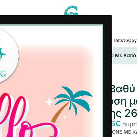
 Κουζίνας
Είδη Μπάνιου
Εξοχή Κήπος
Λευκά Είδη
Χαλιά – Ταπέτα
Οργ
ύ Woodstone Αλουμίνιο με επίστρωση μάρμαρο Με Καπάκ
Τηγάνι Βαθύ
επίστρωση μ
Σιλικόνης 2
21,85
€
25,73
€
συμπ
Τηγάνι WOODSTONE ME Κ