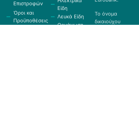
Ηλεκτρικά
Επιστροφών
Είδη
Όροι και
Το όνομα
Λευκά Είδη
Προϋποθέσεις
δικαιούχου
Οργάνωση
είναι ΧΙΟΣ
Κώδικας
Αποθήκευσης
ΕΛΛΑΣ ΕΠΕ.
Δεοντολογίας
Σύνεργα
Καθαριότητας
Χαλιά -
Ταπέτα
Κουρτίνες -
Ρόλερ
Συσκότισης -
Περσίδες
Αλουμινίου
2026 ©
Home G
. All rights reserved | Designed & Developed