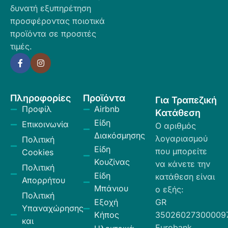
δυνατή εξυπηρέτηση
προσφέροντας ποιοτικά
προϊόντα σε προσιτές
τιμές.
Πληροφορίες
Προϊόντα
Για Τραπεζική
Προφίλ
Airbnb
Κατάθεση
Είδη
Επικοινωνία
Ο αριθμός
Διακόσμησης
λογαριασμού
Πολιτική
Είδη
που μπορείτε
Cookies
Κουζίνας
να κάνετε την
Πολιτική
Είδη
κατάθεση είναι
Απορρήτου
Μπάνιου
ο εξής:
Πολιτική
Εξοχή
GR
Υπαναχώρησης
Κήπος
35026027300009
και
Eurobank.