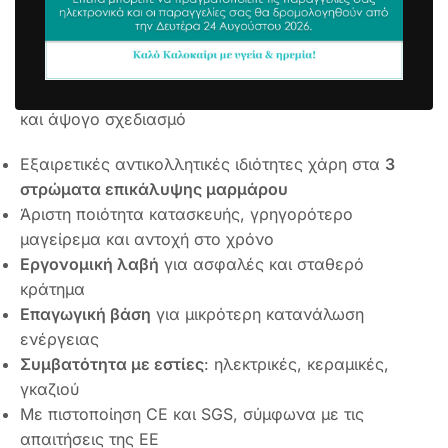
Λαβή 16×7 cm
11,90
€
συμπ. Φ.Π.Α
Αντικολλητική Με Επίστρωση Μάρμαρο
Νέα
πολυτελής σειρά σκευών
σε μοναδικό χρώμα
και άψογο σχεδιασμό
Εξαιρετικές αντικολλητικές ιδιότητες χάρη στα
3
στρώματα επικάλυψης μαρμάρου
Άριστη ποιότητα κατασκευής, γρηγορότερο
μαγείρεμα και αντοχή στο χρόνο
Εργονομική λαβή
για ασφαλές και σταθερό
κράτημα
Επαγωγική βάση
για μικρότερη κατανάλωση
ενέργειας
Συμβατότητα με εστίες
: ηλεκτρικές, κεραμικές,
γκαζιού
Με πιστοποίηση CE και SGS, σύμφωνα με τις
απαιτήσεις της ΕΕ