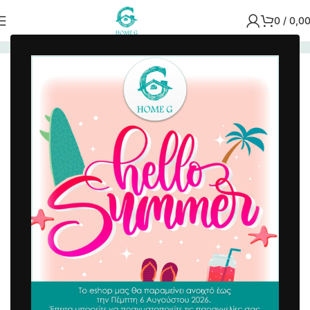
0
/
0,0
Αρχική σελίδα
/
Είδη Κουζίνας
/
Κατσαρολικά
Κατσαρόλα Woodstone Με Εργονομική