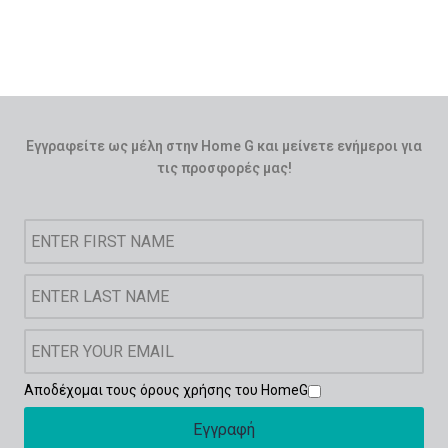
PFOA για ασφαλές και υγιεινό
μαγείρεμα
Κατάλληλο για πλυντήριο πιάτων
Εγγραφείτε ως μέλη στην Home G και μείνετε ενήμεροι για
τις προσφορές μας!
Αποδέχομαι τους όρους χρήσης του HomeG
Εγγραφή