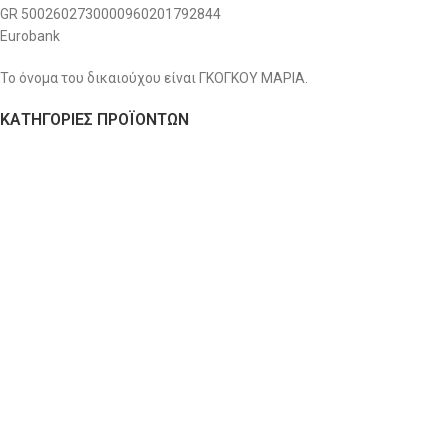
GR 5002602730000960201792844
Eurobank
Το όνομα του δικαιούχου είναι ΓΚΟΓΚΟΥ ΜΑΡΙΑ.
ΚΑΤΗΓΟΡΙΕΣ ΠΡΟΪΟΝΤΩΝ
Airbnb
Είδη Διακόσμησης
Είδη Κουζίνας
Είδη Μπάνιου
Εξοχή Κήπος
Ηλεκτρικά Είδη
Κουρτίνες - Ρόλερ Συσκότισης - Περσίδες Αλουμινίου
Λευκά Είδη
Οργάνωση Αποθήκευσης
Σύνεργα Καθαριότητας
Χαλιά - Ταπέτα
© 2020
Home G
. All rights reserved | DESIGNED & DEVELOPED BY
Just
in Time