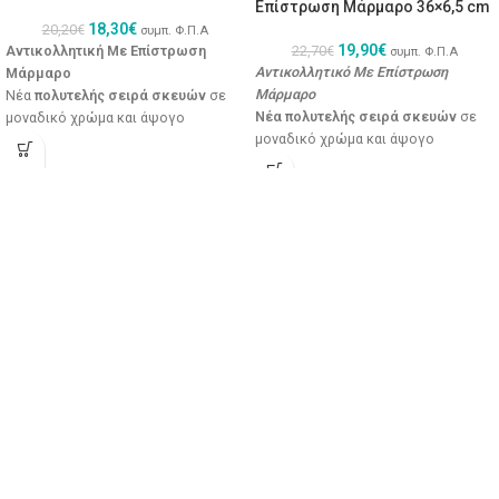
Επίστρωση Μάρμαρο 36×6,5 cm
18,30
€
20,20
€
συμπ. Φ.Π.Α
19,90
€
Αντικολλητική Με Επίστρωση
22,70
€
συμπ. Φ.Π.Α
Αντικολλητικό Με Επίστρωση
Μάρμαρο
Μάρμαρο
Νέα
πολυτελής σειρά σκευών
σε
Νέα πολυτελής σειρά σκευών
σε
μοναδικό χρώμα και άψογο
μοναδικό χρώμα και άψογο
σχεδιασμό
σχεδιασμό
Εξαιρετικές αντικολλητικές
Εξαιρετικές αντικολλητικές
ιδιότητες χάρη στα
3 στρώματα
ιδιότητες χάρη στα 3 στρώματα
επικάλυψης μαρμάρου
επικάλυψης μαρμάρου
Άριστη ποιότητα κατασκευής,
Άριστη ποιότητα κατασκευής,
γρηγορότερο μαγείρεμα και αντοχή
γρηγορότερο μαγείρεμα και αντοχή
στο χρόνο
στο χρόνο
Εργονομική λαβή
για ασφαλές και
Με πιστοποίηση CE και SGS,
σταθερό κράτημα
σύμφωνα με τις απαιτήσεις της ΕΕ
Επαγωγική βάση
για μικρότερη
100% απαλλαγμένο από PTFE και
κατανάλωση ενέργειας
PFOA για ασφαλές και υγιεινό
Συμβατότητα με εστίες
:
μαγείρεμα
ηλεκτρικές, κεραμικές, γκαζιού
Εύκολο καθάρισμα
Με πιστοποίηση CE και SGS,
Πλένεται στο πλυντήριο πιάτων
σύμφωνα με τις απαιτήσεις της ΕΕ
100% απαλλαγμένο από PTFE και