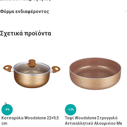
Φόρμα ενδιαφέροντος
Σχετικά προϊόντα
-9%
-12%
Κατσαρόλα Woodstone 22×9,5
Ταψί Woodstone Στρογγυλό
cm
Αντικολλητικό Αλουμινίου Με