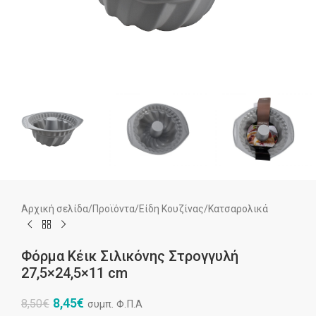
Αρχική σελίδα
/
Προϊόντα
/
Είδη Κουζίνας
/
Κατσαρολικά
Φόρμα Κέικ Σιλικόνης Στρογγυλή
27,5×24,5×11 cm
8,45
€
8,50
€
συμπ. Φ.Π.Α