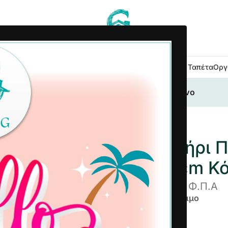
 Κουζίνας
Είδη Μπάνιου
Εξοχή Κήπος
Λευκά Είδη
Χαλιά – Ταπέτα
Οργ
τήρι Πτυσσόμενο Τετράγωνο 22×22 cm Κόκκινο
Σουρωτήρι 
22×22 cm Κό
2,82
€
συμπ. Φ.Π.Α
Άμεσα διαθέσιμο
-
+