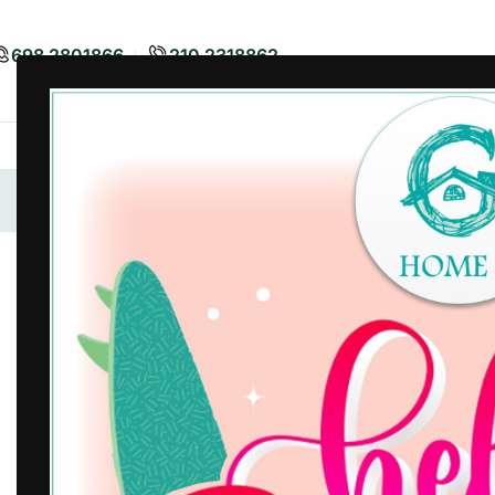
698 2801866
210 2318862
Airbnb
Είδη Διακόσμησης
Είδη
Αρχική σελίδα
/
Είδη Κουζίνας
/
Εργαλεία Κουζίνας
/
Σουρω