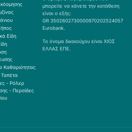
ακόσμησης
μπορείτε να κάνετε την κατάθεση
υζίνας
είναι ο εξής:
άνιου
GR 3502602730000970202524057
Κήπος
Eurobank.
κά Είδη
Το όνομα δικαιούχου είναι ΧΙΟΣ
ίδη
ΕΛΛΑΣ ΕΠΕ.
ωση
ευσης
α Καθαριότητας
 Ταπέτα
ες - Ρόλερ
σης - Περσίδες
ίου