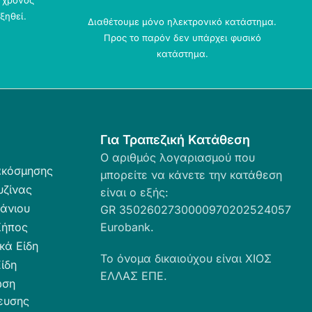
ο χρόνος
ξηθεί.
Διαθέτουμε μόνο ηλεκτρονικό κατάστημα.
Προς το παρόν δεν υπάρχει φυσικό
κατάστημα.
Για Τραπεζική Κατάθεση
Ο αριθμός λογαριασμού που
ακόσμησης
μπορείτε να κάνετε την κατάθεση
υζίνας
είναι ο εξής:
άνιου
GR 3502602730000970202524057
Κήπος
Eurobank.
κά Είδη
Το όνομα δικαιούχου είναι ΧΙΟΣ
ίδη
ΕΛΛΑΣ ΕΠΕ.
ωση
ευσης