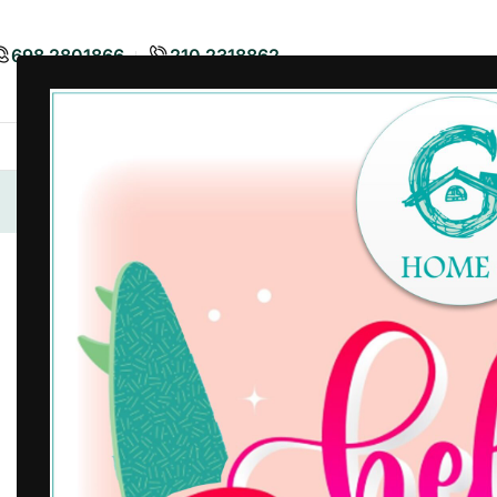
698 2801866
210 2318862
Airbnb
Είδη Διακόσμησης
Είδη
Αρχική σελίδα
/
Airbnb
/
Λευκά Είδη Airbnb
/
Σεντόνι Μονό
-46%