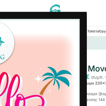
 Κουζίνας
Είδη Μπάνιου
Εξοχή Κήπος
Λευκά Είδη
Χαλιά – Ταπέτα
Οργ
χρωμο 220×260 cm Ροζ
Σεντόνι Μο
7,98
€
14,92
€
συμπ.
Σεντόνι Μονόχρωμο 220×
Από σύμμεικτο ύφασμα (βα
με πυκνότητα ύφανσης 144