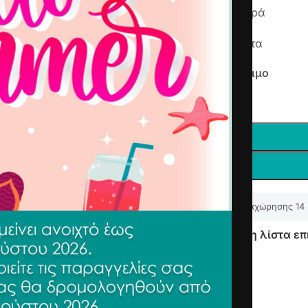
Αντοχή στην φθορά
Καλή ελαστικότητα
Άμεσα διαθέσιμο
-
+
Δικαίωμα υπαναχώρησης 14
Προσθήκη στη λίστα επ