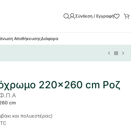
Σύνδεση / Εγγραφή
άνωση Αποθήκευσης
Διάφορα
νόχρωμο 220×260 cm Ροζ
 Φ.Π.Α
260 cm
μβάκι και πολυεστέρας)
 TC