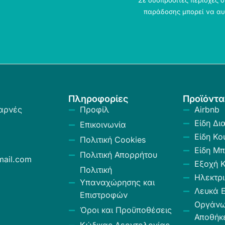
Σε δυσπρόσιτες περιοχές 
παράδοσης μπορεί να αυ
Πληροφορίες
Προϊόντα
αρνές
Προφίλ
Airbnb
Είδη Δι
Επικοινωνία
Είδη Κο
Πολιτική Cookies
Είδη Μπ
Πολιτική Απορρήτου
ail.com
Εξοχή 
Πολιτική
Ηλεκτρι
Υπαναχώρησης και
Λευκά Ε
Επιστροφών
Οργάν
Όροι και Προϋποθέσεις
Αποθήκ