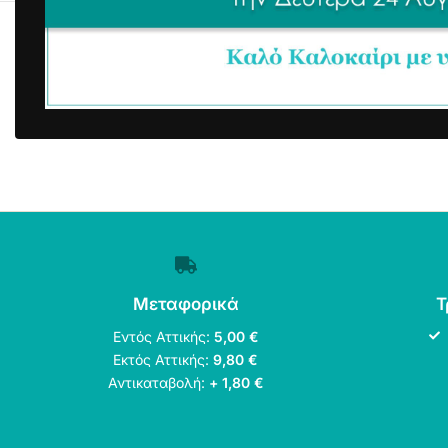
Μεταφορικά
Τ
Εντός Αττικής:
5,00 €
Εκτός Αττικής:
9,80 €
Αντικαταβολή:
+ 1,80 €