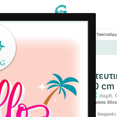
 Κουζίνας
Είδη Μπάνιου
Εξοχή Κήπος
Λευκά Είδη
Χαλιά – Ταπέτα
Οργ
ό Στρώματος Αδιάβροχο 160×200 cm
Προστατευτι
160×200 cm
9,76
€
13,31
€
συμπ. 
Με περιμετρική φάσα 30εκ
Προστατεύει από διαρροές