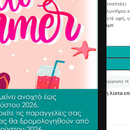
Με ύφασμα που αναπνέει
Κατάλληλο για πλυντήριο κ
Βαμβακερό, πετσετέ υφή, 
Άμεσα διαθέσιμο
-
+
Δικαίωμα υπαναχώρησης 14
Προσθήκη στη λίστα επ