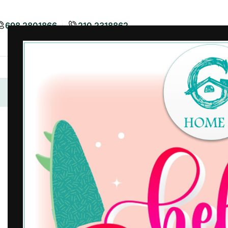
698 2801866
210 2318862
Airbnb
Είδη Διακόσμησης
Είδη
Αρχική σελίδα
/
Airbnb
/
Λευκά Είδη Airbnb
/
Προστατευτικ
-27%