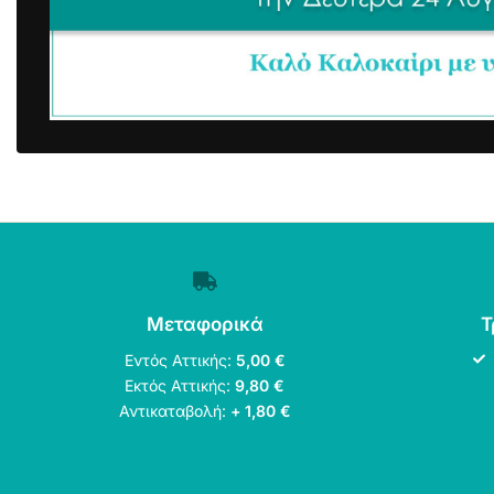
Μεταφορικά
Τ
Εντός Αττικής:
5,00 €
Εκτός Αττικής:
9,80 €
Αντικαταβολή:
+ 1,80 €