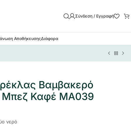
Σύνδεση / Εγγραφή
άνωση Αποθήκευσης
Διάφορα
αρέκλας Βαμβακερό
 Μπεζ Καφέ ΜΑ039
ρύο νερό