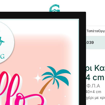
 Κουζίνας
Είδη Μπάνιου
Εξοχή Κήπος
Λευκά Είδη
Χαλιά – Ταπέτα
Οργ
έκλας Βαμβακερό 40x40x4 cm Μπεζ Καφέ ΜΑ039
Μαξιλάρι Κ
40x40x4 cm
3,87
€
συμπ. Φ.Π.Α
Διαστάσεις
: 40x40x4 cm
🧼 Πλένεται στο χέρι με κ
100% Βαμβάκι