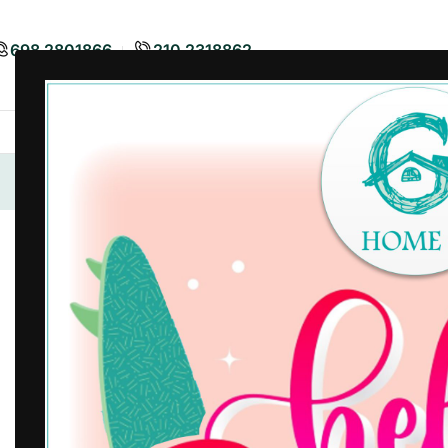
698 2801866
210 2318862
Airbnb
Είδη Διακόσμησης
Είδη
Αρχική σελίδα
/
Airbnb
/
Λευκά Είδη Airbnb
/
Μαξιλάρι Καρ
ΝΈΟ