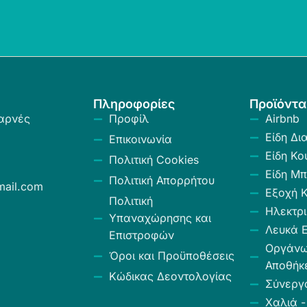
Πληροφορίες
Προϊόντα
αρνές
Προφίλ
Airbnb
Είδη Δι
Επικοινωνία
Είδη Κο
Πολιτική Cookies
Είδη Μπ
Πολιτική Απορρήτου
ail.com
Εξοχή 
Πολιτική
Ηλεκτρι
Υπαναχώρησης και
Λευκά Ε
Επιστροφών
Οργάν
Όροι και Προϋποθέσεις
Αποθήκ
Κώδικας Δεοντολογίας
Σύνεργ
Χαλιά -