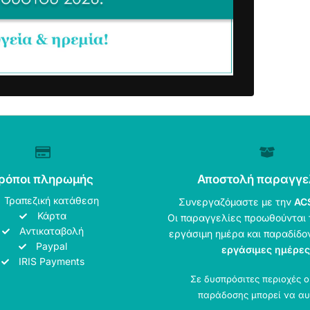
ρόποι πληρωμής
Αποστολή παραγγε
Τραπεζική κατάθεση
Συνεργαζόμαστε με την
AC
Κάρτα
Οι παραγγελίες προωθούνται 
Αντικαταβολή
εργάσιμη ημέρα και παραδίδο
Paypal
εργάσιμες ημέρες
IRIS Payments
Σε δυσπρόσιτες περιοχές 
παράδοσης μπορεί να αυ