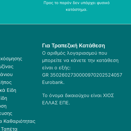
Προς το παρόν δεν υπάρχει φυσικό
κατάστημα.
Για Τραπεζική Κατάθεση
Ο αριθμός λογαριασμού που
ακόσμησης
μπορείτε να κάνετε την κατάθεση
υζίνας
είναι ο εξής:
άνιου
GR 3502602730000970202524057
Κήπος
Eurobank.
κά Είδη
Το όνομα δικαιούχου είναι ΧΙΟΣ
ίδη
ΕΛΛΑΣ ΕΠΕ.
ωση
ευσης
α Καθαριότητας
 Ταπέτα