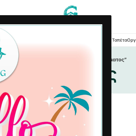
 Κουζίνας
Είδη Μπάνιου
Εξοχή Κήπος
Λευκά Είδη
Χαλιά – Ταπέτα
Οργ
Αρχική σελίδα
/
Προϊόντα με ετικέτα “στρώματος”
στρώματος