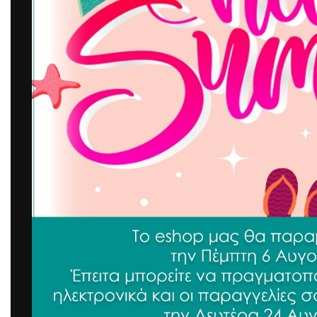
ΚΑΤΗΓΟΡΙΕΣ
Airbnb
Είδη Διακόσμησης
Είδη Κουζίνας
Είδη Μπάνιου
Εξοχή Κήπος
Ηλεκτρικά Είδη
-27%
Κουρτίνες - Ρόλερ Συσκότισης -
Προστατευτι
Περσίδες Αλουμινίου
Αδιάβροχο 18
Λευκά Είδη
Οργάνωση Αποθήκευσης
Airbnb
,
Λευκά 
Σύνεργα Καθαριότητας
Λευκά Είδη
,
Π
Στρώματος κα
Χαλιά - Ταπέτα
SKU:
35104
10,83
€
14,92
€
ΕΥΡΟΣ ΤΙΜΗΣ