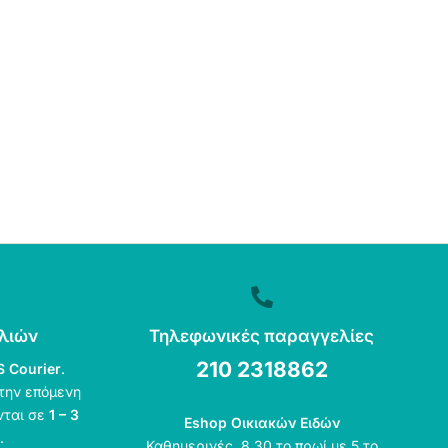
λιών
Τηλεφωνικές παραγγελίες
210 2318862
S Courier
.
την επόμενη
νται σε
1 – 3
Eshop Οικιακών Ειδών
.
Καθημερινές, 8.30 το πρωί με 5 το