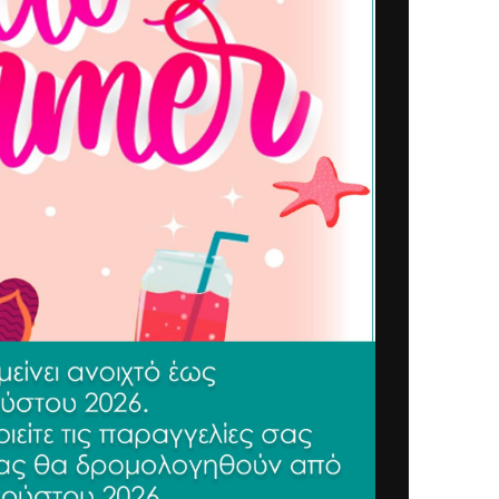
-26%
κό Στρώματος
Προστατευτικό Στρώματος
0×200 cm
Καπιτονέ 180×200 cm
Είδη Airbnb
,
Airbnb
,
Λευκά Είδη Airbnb
,
ροστατευτικά
Λευκά Είδη
,
Προστατευτικά
ι Μαξιλαριού
Στρώματος και Μαξιλαριού
SKU:
35192
14,11
€
18,95
€
συμπ. Φ.Π.Α
συμπ. Φ.Π.Α