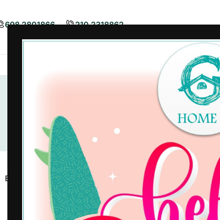
698 2801866
210 2318862
Airbnb
Είδη Διακόσμησης
Είδη
Εμφάνιση
Όλα