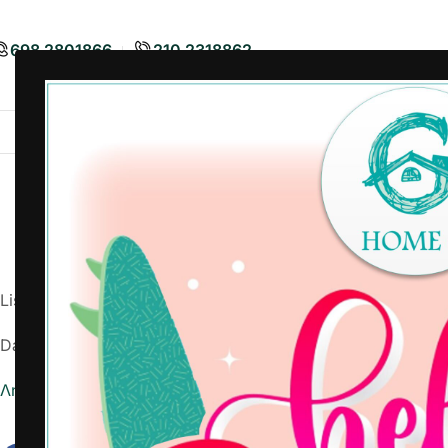
698 2801866
210 2318862
Airbnb
Είδη Διακόσμησης
Είδη
List Number: 9778606095
Date: 2026-06-10
Λήψη αναφοράς σε Excel
Εκτύπωση Λίστας Παραλαβής 