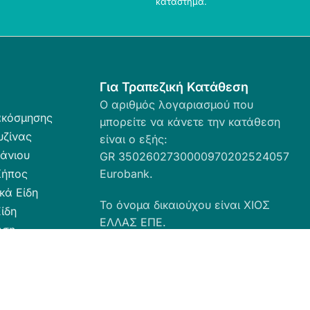
κατάστημα.
Για Τραπεζική Κατάθεση
Ο αριθμός λογαριασμού που
ακόσμησης
μπορείτε να κάνετε την κατάθεση
υζίνας
είναι ο εξής:
άνιου
GR 3502602730000970202524057
Κήπος
Eurobank.
κά Είδη
Το όνομα δικαιούχου είναι ΧΙΟΣ
ίδη
ΕΛΛΑΣ ΕΠΕ.
ωση
ευσης
α Καθαριότητας
 Ταπέτα
ες - Ρόλερ