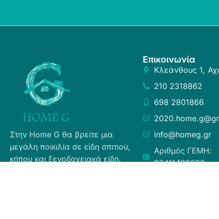
Επικοινωνία
Κλεάνθους 1, Αχ
210 2318862
698 2801866
2020.home.g@gm
Στην Home G θα βρείτε μια
info@homeg.gr
μεγάλη ποικιλία σε είδη σπιτιού,
Αριθμός ΓΕΜΗ:
κήπου και ξενοδοχειακά είδη.
83411402000
Σκοπός μας είναι η ευχάριστη
εμπειρία αγορών για τους
καταναλωτές, η άμεση δυνατή
εξυπηρέτηση προσφέροντας