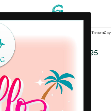
 Κουζίνας
Είδη Μπάνιου
Εξοχή Κήπος
Λευκά Είδη
Χαλιά – Ταπέτα
Οργ
2026-06-10 9778606095
Δημοσιεύτηκε από
Home G
PDF