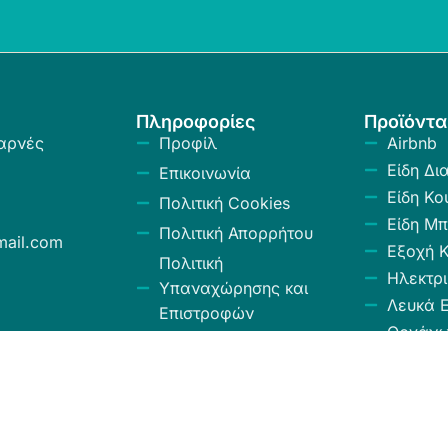
Πληροφορίες
Προϊόντα
αρνές
Προφίλ
Airbnb
Είδη Δι
Επικοινωνία
Είδη Κο
Πολιτική Cookies
Είδη Μπ
Πολιτική Απορρήτου
ail.com
Εξοχή 
Πολιτική
Ηλεκτρι
Υπαναχώρησης και
Λευκά Ε
Επιστροφών
Οργάν
Όροι και Προϋποθέσεις
Αποθήκ
Κώδικας Δεοντολογίας
Σύνεργ
Χαλιά -
Κουρτίν