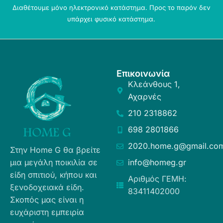
Διαθέτουμε μόνο ηλεκτρονικό κατάστημα. Προς το παρόν δεν
υπάρχει φυσικό κατάστημα.
Επικοινωνία
Κλεάνθους 1,
Αχαρνές
210 2318862
698 2801866
2020.home.g@gmail.co
Στην Home G θα βρείτε
μια μεγάλη ποικιλία σε
info@homeg.gr
είδη σπιτιού, κήπου και
Αριθμός ΓΕΜΗ:
ξενοδοχειακά είδη.
83411402000
Σκοπός μας είναι η
ευχάριστη εμπειρία