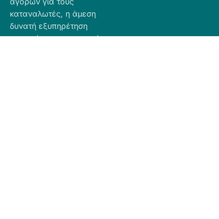
αγορών για τους
καταναλωτές, η άμεση
δυνατή εξυπηρέτηση
προσφέροντας ποιοτικά
προϊόντα σε προσιτές
τιμές.
Πληροφορίες
Προϊόντα
Για Τραπεζική
Προφίλ
Airbnb
Κατάθεση
Είδη
Επικοινωνία
Ο αριθμός
Διακόσμησης
λογαριασμού
Πολιτική
Είδη
που μπορείτε
Cookies
Κουζίνας
να κάνετε την
Πολιτική
Είδη
κατάθεση είναι
Απορρήτου
Μπάνιου
ο εξής:
Πολιτική
Εξοχή
GR
Υπαναχώρησης