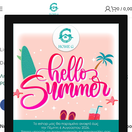
0
/
0,0
2026-05-04 9767755432
Home G
List Number: 9767755432
Date: 2026-05-04
Λήψη αναφοράς σε Excel
Εκτύπωση Λίστας Παραλαβής
PDF
Νεότερα
Παλαιότερο