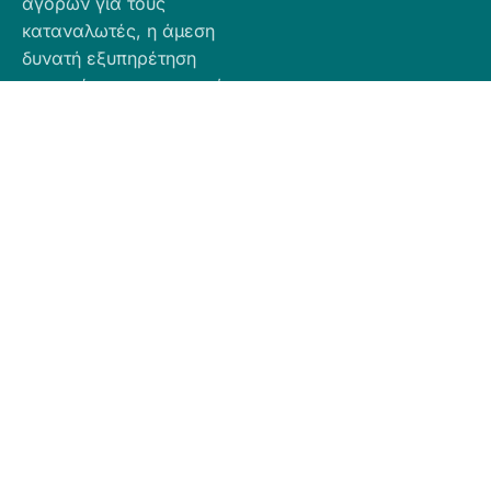
αγορών για τους
καταναλωτές, η άμεση
δυνατή εξυπηρέτηση
προσφέροντας ποιοτικά
προϊόντα σε προσιτές
τιμές.
Πληροφορίες
Προϊόντα
Για Τραπεζική
Προφίλ
Airbnb
Κατάθεση
Είδη
Επικοινωνία
Ο αριθμός
Διακόσμησης
λογαριασμού
Πολιτική
Είδη
που μπορείτε
Cookies
Κουζίνας
να κάνετε την
Πολιτική
Είδη
κατάθεση είναι
Απορρήτου
Μπάνιου
ο εξής:
Πολιτική
Εξοχή
GR
Υπαναχώρησης