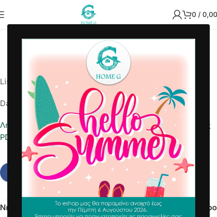
0
/
0,0
2026-03-09 9752915255
Home G
List Number: 9752915255
Date: 2026-03-09
Λήψη αναφοράς σε Excel
Εκτύπωση Λίστας Παραλαβής
PDF
Νεότερα
Παλαιότερο