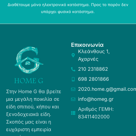
Διαθέτουμε μόνο ηλεκτρονικό κατάστημα. Προς το παρόν δεν
υπάρχει φυσικό κατάστημα.
Επικοινωνία
Κλεάνθους 1,
Αχαρνές
210 2318862
698 2801866
2020.home.g@gmail.co
Στην Home G θα βρείτε
μια μεγάλη ποικιλία σε
info@homeg.gr
είδη σπιτιού, κήπου και
Αριθμός ΓΕΜΗ:
ξενοδοχειακά είδη.
83411402000
Σκοπός μας είναι η
ευχάριστη εμπειρία