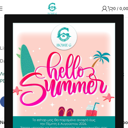
0
/
0,0
2025-12-01 9725103662
Home G
List Number: 9725103662
Date: 2025-12-01
Λήψη αναφοράς σε Excel
Εκτύπωση Λίστας Παραλαβής
PDF
Νεότερα
Παλαιότερο