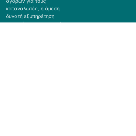
αγορών για τους
καταναλωτές, η άμεση
δυνατή εξυπηρέτηση
προσφέροντας ποιοτικά
προϊόντα σε προσιτές
τιμές.
Πληροφορίες
Προϊόντα
Για Τραπεζική
Προφίλ
Airbnb
Κατάθεση
Είδη
Επικοινωνία
Ο αριθμός
Διακόσμησης
λογαριασμού
Πολιτική
Είδη
που μπορείτε
Cookies
Κουζίνας
να κάνετε την
Πολιτική
Είδη
κατάθεση είναι
Απορρήτου
Μπάνιου
ο εξής:
Πολιτική
Εξοχή
GR
Υπαναχώρησης