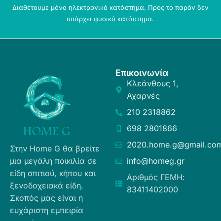
Διαθέτουμε μόνο ηλεκτρονικό κατάστημα. Προς το παρόν δεν
υπάρχει φυσικό κατάστημα.
Επικοινωνία
Κλεάνθους 1,
Αχαρνές
210 2318862
698 2801866
2020.home.g@gmail.co
Στην Home G θα βρείτε
μια μεγάλη ποικιλία σε
info@homeg.gr
είδη σπιτιού, κήπου και
Αριθμός ΓΕΜΗ:
ξενοδοχειακά είδη.
83411402000
Σκοπός μας είναι η
ευχάριστη εμπειρία