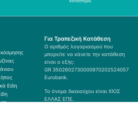
κατάστημα.
Για Τραπεζική Κατάθεση
Ο αριθμός λογαριασμού που
ακόσμησης
μπορείτε να κάνετε την κατάθεση
υζίνας
είναι ο εξής:
άνιου
GR 3502602730000970202524057
Κήπος
Eurobank.
κά Είδη
Το όνομα δικαιούχου είναι ΧΙΟΣ
ίδη
ΕΛΛΑΣ ΕΠΕ.
ωση
ευσης
α Καθαριότητας
 Ταπέτα
ες - Ρόλερ