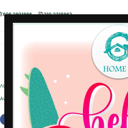
698 2801866
210 2318862
Airbnb
Είδη Διακόσμησης
Είδη
Λίστα ημέρας
Αναφορά σε Excel