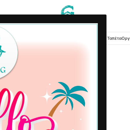
 Κουζίνας
Είδη Μπάνιου
Εξοχή Κήπος
Λευκά Είδη
Χαλιά – Ταπέτα
Οργ
2025-06-17
Δημοσιεύτηκε από
Home G