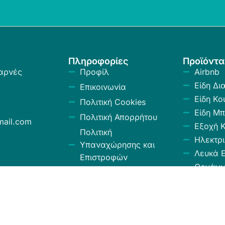
Πληροφορίες
Προϊόντα
αρνές
Προφίλ
Airbnb
Είδη Δι
Επικοινωνία
Είδη Κο
Πολιτική Cookies
Είδη Μπ
Πολιτική Απορρήτου
ail.com
Εξοχή 
Πολιτική
Ηλεκτρι
Υπαναχώρησης και
Λευκά Ε
Επιστροφών
Οργάν
Όροι και Προϋποθέσεις
Αποθήκ
Κώδικας Δεοντολογίας
Σύνεργ
Χαλιά -
Κουρτίν