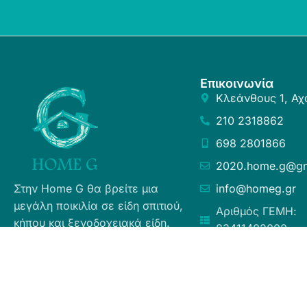
Επικοινωνία
Κλεάνθους 1, Αχ
210 2318862
698 2801866
2020.home.g@gm
Στην Home G θα βρείτε μια
info@homeg.gr
μεγάλη ποικιλία σε είδη σπιτιού,
Αριθμός ΓΕΜΗ:
κήπου και ξενοδοχειακά είδη.
83411402000
Σκοπός μας είναι η ευχάριστη
εμπειρία αγορών για τους
καταναλωτές, η άμεση δυνατή
εξυπηρέτηση προσφέροντας