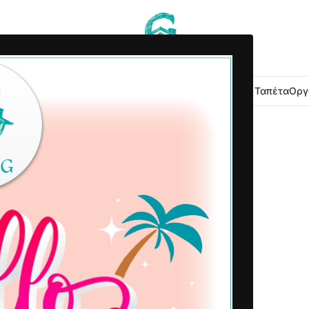
 Κουζίνας
Είδη Μπάνιου
Εξοχή Κήπος
Λευκά Είδη
Χαλιά – Ταπέτα
Οργ
2025-05-21
Δημοσιεύτηκε από
Home G