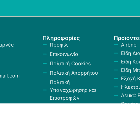
Πληροφορίες
Προϊόντα
αρνές
Προφίλ
Airbnb
Είδη Δι
Επικοινωνία
Είδη Κο
Πολιτική Cookies
Είδη Μπ
Πολιτική Απορρήτου
ail.com
Εξοχή 
Πολιτική
Ηλεκτρι
Υπαναχώρησης και
Λευκά Ε
Επιστροφών
Οργάν
Όροι και Προϋποθέσεις
Αποθήκ
Κώδικας Δεοντολογίας
Σύνεργ
Χαλιά -
Κουρτίν