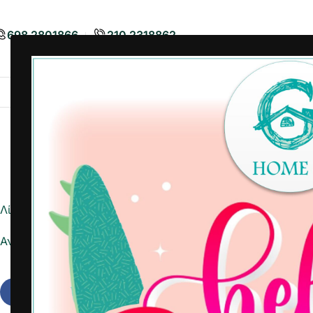
698 2801866
210 2318862
Airbnb
Είδη Διακόσμησης
Είδη
Λίστα ημέρας
Αναφορά σε Excel