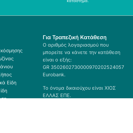
κατάστημα.
Για Τραπεζική Κατάθεση
Ο αριθμός λογαριασμού που
ακόσμησης
μπορείτε να κάνετε την κατάθεση
υζίνας
είναι ο εξής:
άνιου
GR 3502602730000970202524057
Κήπος
Eurobank.
κά Είδη
Το όνομα δικαιούχου είναι ΧΙΟΣ
ίδη
ΕΛΛΑΣ ΕΠΕ.
ωση
ευσης
α Καθαριότητας
 Ταπέτα
ες - Ρόλερ