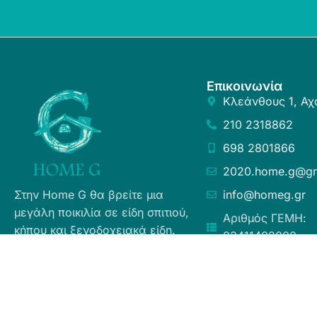
Επικοινωνία
Κλεάνθους 1, Αχ
210 2318862
698 2801866
2020.home.g@gm
Στην Home G θα βρείτε μια
info@homeg.gr
μεγάλη ποικιλία σε είδη σπιτιού,
Αριθμός ΓΕΜΗ:
κήπου και ξενοδοχειακά είδη.
83411402000
Σκοπός μας είναι η ευχάριστη
εμπειρία αγορών για τους
καταναλωτές, η άμεση δυνατή
εξυπηρέτηση προσφέροντας