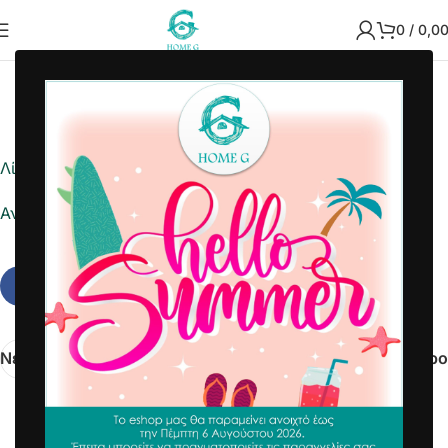
0
/
0,0
2025-04-09
Home G
Λίστα ημέρας
Αναφορά σε Excel
Νεότερα
Παλαιότερο