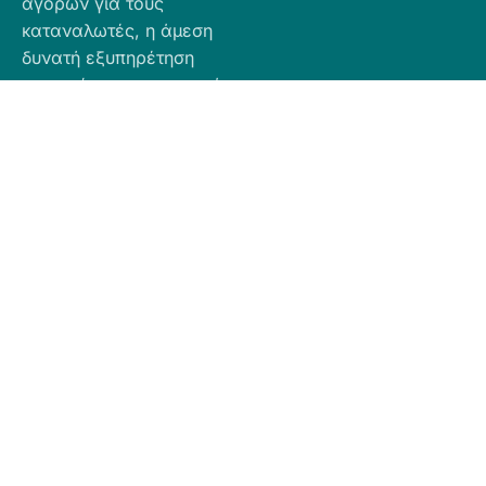
αγορών για τους
καταναλωτές, η άμεση
δυνατή εξυπηρέτηση
προσφέροντας ποιοτικά
προϊόντα σε προσιτές
τιμές.
Πληροφορίες
Προϊόντα
Για Τραπεζική
Προφίλ
Airbnb
Κατάθεση
Είδη
Επικοινωνία
Ο αριθμός
Διακόσμησης
λογαριασμού
Πολιτική
Είδη
που μπορείτε
Cookies
Κουζίνας
να κάνετε την
Πολιτική
Είδη
κατάθεση είναι
Απορρήτου
Μπάνιου
ο εξής:
Πολιτική
Εξοχή
GR
Υπαναχώρησης