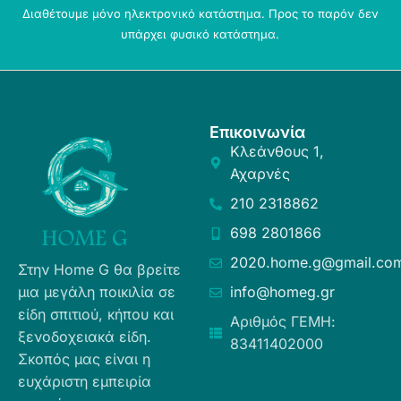
Διαθέτουμε μόνο ηλεκτρονικό κατάστημα. Προς το παρόν δεν
υπάρχει φυσικό κατάστημα.
Επικοινωνία
Κλεάνθους 1,
Αχαρνές
210 2318862
698 2801866
2020.home.g@gmail.co
Στην Home G θα βρείτε
μια μεγάλη ποικιλία σε
info@homeg.gr
είδη σπιτιού, κήπου και
Αριθμός ΓΕΜΗ:
ξενοδοχειακά είδη.
83411402000
Σκοπός μας είναι η
ευχάριστη εμπειρία