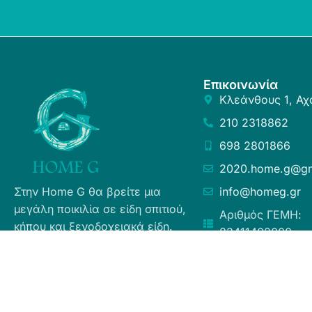
Επικοινωνία
Κλεάνθους 1, Αχ
210 2318862
698 2801866
2020.home.g@gm
Στην Home G θα βρείτε μια
info@homeg.gr
μεγάλη ποικιλία σε είδη σπιτιού,
Αριθμός ΓΕΜΗ:
κήπου και ξενοδοχειακά είδη.
83411402000
Σκοπός μας είναι η ευχάριστη
εμπειρία αγορών για τους
καταναλωτές, η άμεση δυνατή
εξυπηρέτηση προσφέροντας