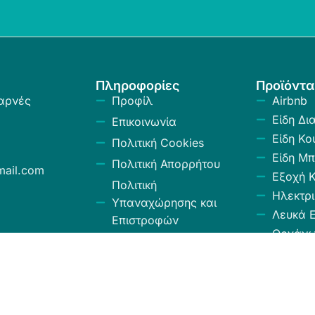
Πληροφορίες
Προϊόντα
αρνές
Προφίλ
Airbnb
Είδη Δι
Επικοινωνία
Είδη Κο
Πολιτική Cookies
Είδη Μπ
Πολιτική Απορρήτου
ail.com
Εξοχή 
Πολιτική
Ηλεκτρι
Υπαναχώρησης και
Λευκά Ε
Επιστροφών
Οργάν
Όροι και Προϋποθέσεις
Αποθήκ
Κώδικας Δεοντολογίας
Σύνεργ
Χαλιά -
Κουρτίν