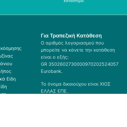
κατάστημα.
Για Τραπεζική Κατάθεση
Ο αριθμός λογαριασμού που
ακόσμησης
μπορείτε να κάνετε την κατάθεση
υζίνας
είναι ο εξής:
άνιου
GR 3502602730000970202524057
Κήπος
Eurobank.
κά Είδη
Το όνομα δικαιούχου είναι ΧΙΟΣ
ίδη
ΕΛΛΑΣ ΕΠΕ.
ωση
ευσης
α Καθαριότητας
 Ταπέτα
ες - Ρόλερ