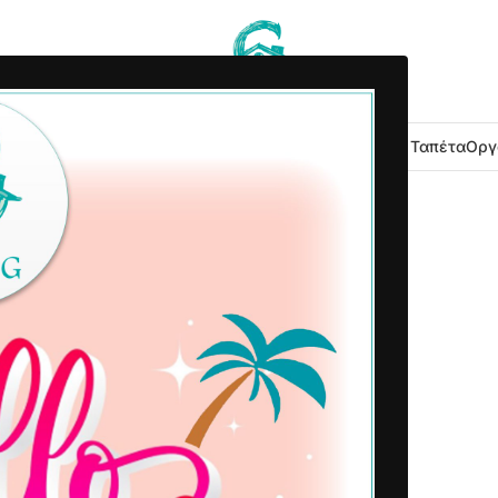
 Κουζίνας
Είδη Μπάνιου
Εξοχή Κήπος
Λευκά Είδη
Χαλιά – Ταπέτα
Οργ
2025-02-26
Δημοσιεύτηκε από
Home G