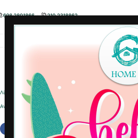
698 2801866
210 2318862
Airbnb
Είδη Διακόσμησης
Είδη
Λίστα ημέρας
Αναφορά σε Excel