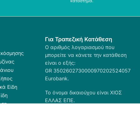
κατάστημα.
Για Τραπεζική Κατάθεση
Ο αριθμός λογαριασμού που
ακόσμησης
μπορείτε να κάνετε την κατάθεση
υζίνας
είναι ο εξής:
άνιου
GR 3502602730000970202524057
Κήπος
Eurobank.
κά Είδη
Το όνομα δικαιούχου είναι ΧΙΟΣ
ίδη
ΕΛΛΑΣ ΕΠΕ.
ωση
ευσης
α Καθαριότητας
 Ταπέτα
ες - Ρόλερ