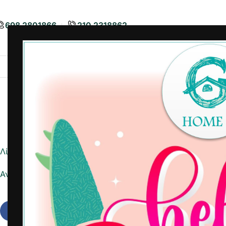
698 2801866
210 2318862
Airbnb
Είδη Διακόσμησης
Είδη
Λίστα ημέρας
Αναφορά σε Excel