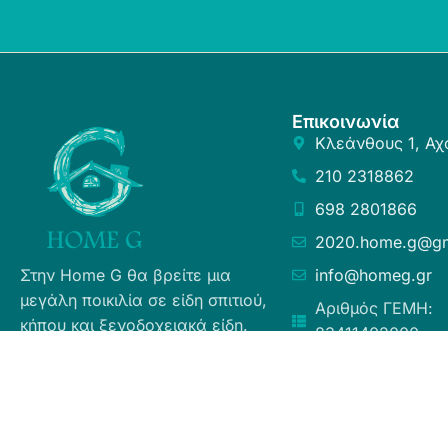
Επικοινωνία
Κλεάνθους 1, Αχ
210 2318862
698 2801866
2020.home.g@gm
Στην Home G θα βρείτε μια
info@homeg.gr
μεγάλη ποικιλία σε είδη σπιτιού,
Αριθμός ΓΕΜΗ:
κήπου και ξενοδοχειακά είδη.
83411402000
Σκοπός μας είναι η ευχάριστη
εμπειρία αγορών για τους
καταναλωτές, η άμεση δυνατή
εξυπηρέτηση προσφέροντας