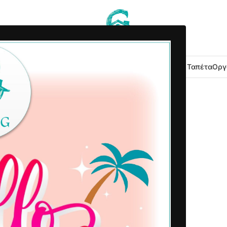
 Κουζίνας
Είδη Μπάνιου
Εξοχή Κήπος
Λευκά Είδη
Χαλιά – Ταπέτα
Οργ
2025-02-17
Δημοσιεύτηκε από
Home G