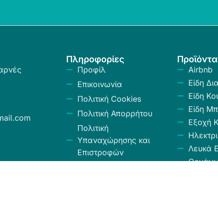
Πληροφορίες
Προϊόντα
αρνές
Προφίλ
Airbnb
Είδη Δι
Επικοινωνία
Είδη Κο
Πολιτική Cookies
Είδη Μπ
Πολιτική Απορρήτου
ail.com
Εξοχή 
Πολιτική
Ηλεκτρι
Υπαναχώρησης και
Λευκά Ε
Επιστροφών
Οργάν
Όροι και Προϋποθέσεις
Αποθήκ
Κώδικας Δεοντολογίας
Σύνεργ
Χαλιά -
Κουρτίν