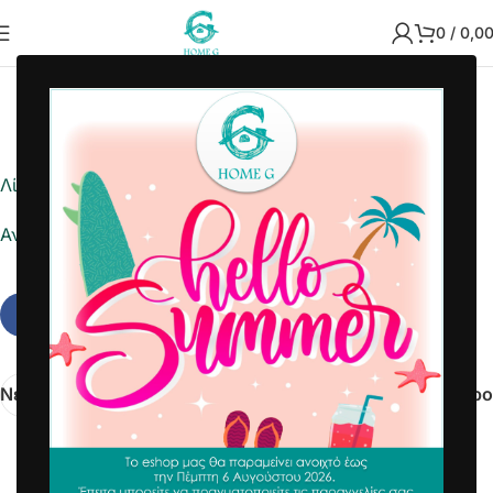
0
/
0,0
2024-09-12
Home G
Λίστα ημέρας
Αναφορά σε Excel
Νεότερα
Παλαιότερο