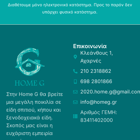
Διαθέτουμε μόνο ηλεκτρονικό κατάστημα. Προς το παρόν δεν
υπάρχει φυσικό κατάστημα.
Επικοινωνία
Κλεάνθους 1,
Αχαρνές
210 2318862
698 2801866
2020.home.g@gmail.co
Στην Home G θα βρείτε
μια μεγάλη ποικιλία σε
info@homeg.gr
είδη σπιτιού, κήπου και
Αριθμός ΓΕΜΗ:
ξενοδοχειακά είδη.
83411402000
Σκοπός μας είναι η
ευχάριστη εμπειρία