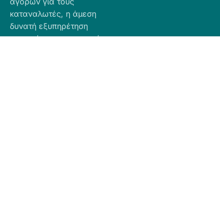
αγορών για τους
καταναλωτές, η άμεση
δυνατή εξυπηρέτηση
προσφέροντας ποιοτικά
προϊόντα σε προσιτές
τιμές.
Πληροφορίες
Προϊόντα
Για Τραπεζική
Προφίλ
Airbnb
Κατάθεση
Είδη
Επικοινωνία
Ο αριθμός
Διακόσμησης
λογαριασμού
Πολιτική
Είδη
που μπορείτε
Cookies
Κουζίνας
να κάνετε την
Πολιτική
Είδη
κατάθεση είναι
Απορρήτου
Μπάνιου
ο εξής:
Πολιτική
Εξοχή
GR
Υπαναχώρησης