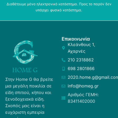
Διαθέτουμε μόνο ηλεκτρονικό κατάστημα. Προς το παρόν δεν
υπάρχει φυσικό κατάστημα.
Επικοινωνία
Κλεάνθους 1,
Αχαρνές
210 2318862
698 2801866
2020.home.g@gmail.co
Στην Home G θα βρείτε
μια μεγάλη ποικιλία σε
info@homeg.gr
είδη σπιτιού, κήπου και
Αριθμός ΓΕΜΗ:
ξενοδοχειακά είδη.
83411402000
Σκοπός μας είναι η
ευχάριστη εμπειρία