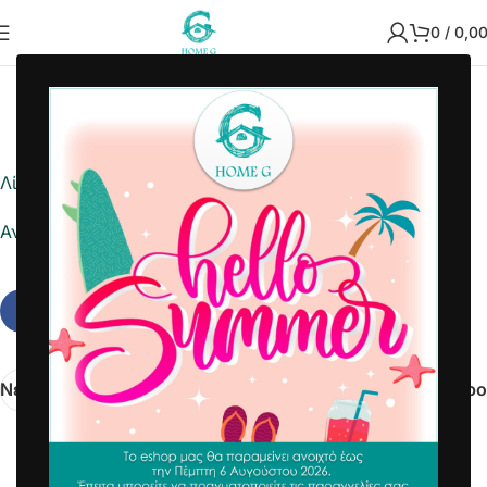
0
/
0,0
2024-04-19
Home G
Λίστα ημέρας
Αναφορά σε Excel
Νεότερα
Παλαιότερο