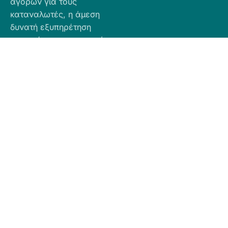
αγορών για τους
καταναλωτές, η άμεση
δυνατή εξυπηρέτηση
προσφέροντας ποιοτικά
προϊόντα σε προσιτές
τιμές.
Πληροφορίες
Προϊόντα
Για Τραπεζική
Προφίλ
Airbnb
Κατάθεση
Είδη
Επικοινωνία
Ο αριθμός
Διακόσμησης
λογαριασμού
Πολιτική
Είδη
που μπορείτε
Cookies
Κουζίνας
να κάνετε την
Πολιτική
Είδη
κατάθεση είναι
Απορρήτου
Μπάνιου
ο εξής:
Πολιτική
Εξοχή
GR
Υπαναχώρησης