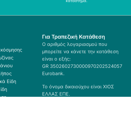
κατάστημα.
Για Τραπεζική Κατάθεση
Ο αριθμός λογαριασμού που
ακόσμησης
μπορείτε να κάνετε την κατάθεση
υζίνας
είναι ο εξής:
άνιου
GR 3502602730000970202524057
Κήπος
Eurobank.
κά Είδη
Το όνομα δικαιούχου είναι ΧΙΟΣ
ίδη
ΕΛΛΑΣ ΕΠΕ.
ωση
ευσης
α Καθαριότητας
 Ταπέτα
ες - Ρόλερ