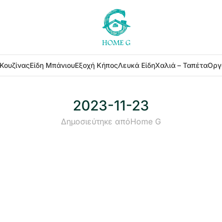
 Κουζίνας
Είδη Μπάνιου
Εξοχή Κήπος
Λευκά Είδη
Χαλιά – Ταπέτα
Οργ
2023-11-23
Δημοσιεύτηκε από
Home G