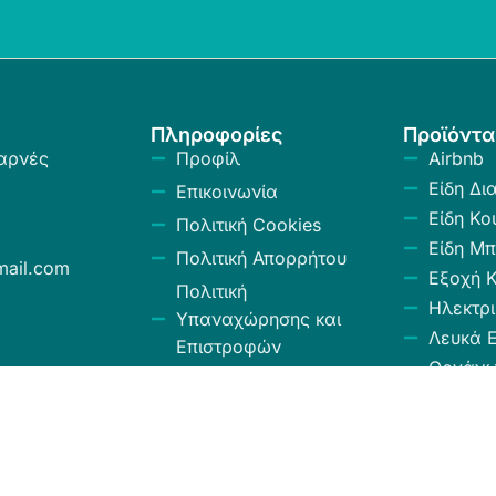
Πληροφορίες
Προϊόντα
αρνές
Προφίλ
Airbnb
Είδη Δι
Επικοινωνία
Είδη Κο
Πολιτική Cookies
Είδη Μπ
Πολιτική Απορρήτου
ail.com
Εξοχή 
Πολιτική
Ηλεκτρι
Υπαναχώρησης και
Λευκά Ε
Επιστροφών
Οργάν
Όροι και Προϋποθέσεις
Αποθήκ
Κώδικας Δεοντολογίας
Σύνεργ
Χαλιά -
Κουρτίν