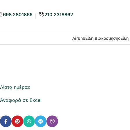
698 2801866
210 2318862
Airbnb
Είδη Διακόσμησης
Είδη
Λίστα ημέρας
Αναφορά σε Excel