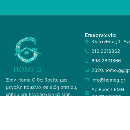
Επικοινωνία
Κλεάνθους 1, Αχ
210 2318862
698 2801866
2020.home.g@gm
Στην Home G θα βρείτε μια
info@homeg.gr
μεγάλη ποικιλία σε είδη σπιτιού,
Αριθμός ΓΕΜΗ:
κήπου και ξενοδοχειακά είδη.
83411402000
Σκοπός μας είναι η ευχάριστη
εμπειρία αγορών για τους
καταναλωτές, η άμεση δυνατή
εξυπηρέτηση προσφέροντας