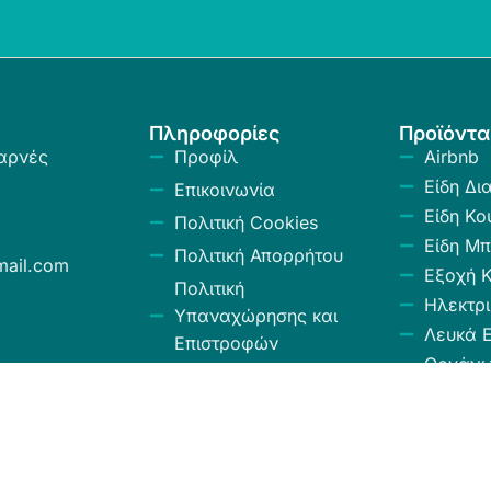
Πληροφορίες
Προϊόντα
αρνές
Προφίλ
Airbnb
Είδη Δι
Επικοινωνία
Είδη Κο
Πολιτική Cookies
Είδη Μπ
Πολιτική Απορρήτου
ail.com
Εξοχή 
Πολιτική
Ηλεκτρι
Υπαναχώρησης και
Λευκά Ε
Επιστροφών
Οργάν
Όροι και Προϋποθέσεις
Αποθήκ
Κώδικας Δεοντολογίας
Σύνεργ
Χαλιά -
Κουρτίν