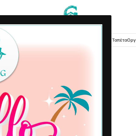
 Κουζίνας
Είδη Μπάνιου
Εξοχή Κήπος
Λευκά Είδη
Χαλιά – Ταπέτα
Οργ
2023-11-10
Δημοσιεύτηκε από
Home G