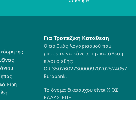
κατάστημα.
Για Τραπεζική Κατάθεση
Ο αριθμός λογαριασμού που
ακόσμησης
μπορείτε να κάνετε την κατάθεση
υζίνας
είναι ο εξής:
άνιου
GR 3502602730000970202524057
Κήπος
Eurobank.
κά Είδη
Το όνομα δικαιούχου είναι ΧΙΟΣ
ίδη
ΕΛΛΑΣ ΕΠΕ.
ωση
ευσης
α Καθαριότητας
 Ταπέτα
ες - Ρόλερ