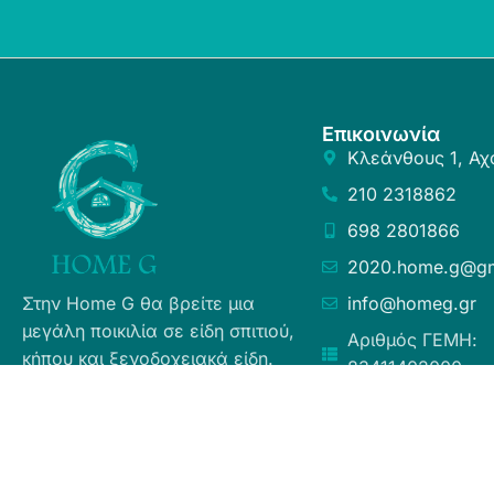
Επικοινωνία
Κλεάνθους 1, Αχ
210 2318862
698 2801866
2020.home.g@gm
Στην Home G θα βρείτε μια
info@homeg.gr
μεγάλη ποικιλία σε είδη σπιτιού,
Αριθμός ΓΕΜΗ:
κήπου και ξενοδοχειακά είδη.
83411402000
Σκοπός μας είναι η ευχάριστη
εμπειρία αγορών για τους
καταναλωτές, η άμεση δυνατή
εξυπηρέτηση προσφέροντας