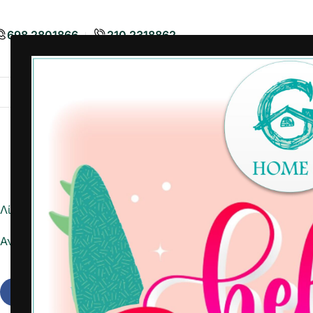
698 2801866
210 2318862
Airbnb
Είδη Διακόσμησης
Είδη
Λίστα ημέρας
Αναφορά σε Excel