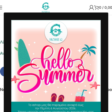
0
/
0,0
2023-10-27
Home G
Λίστα ημέρας
Αναφορά σε Excel
Νεότερα
Παλαιότερο