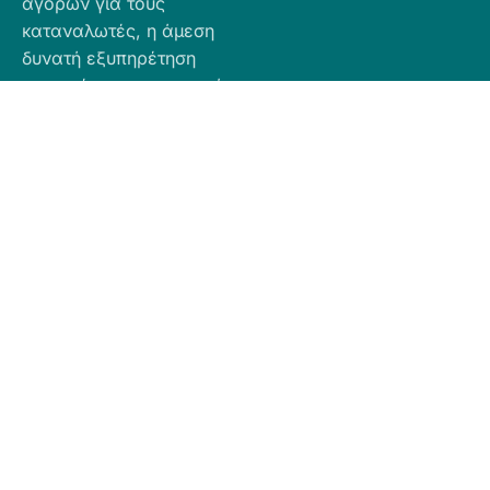
αγορών για τους
καταναλωτές, η άμεση
δυνατή εξυπηρέτηση
προσφέροντας ποιοτικά
προϊόντα σε προσιτές
τιμές.
Πληροφορίες
Προϊόντα
Για Τραπεζική
Προφίλ
Airbnb
Κατάθεση
Είδη
Επικοινωνία
Ο αριθμός
Διακόσμησης
λογαριασμού
Πολιτική
Είδη
που μπορείτε
Cookies
Κουζίνας
να κάνετε την
Πολιτική
Είδη
κατάθεση είναι
Απορρήτου
Μπάνιου
ο εξής:
Πολιτική
Εξοχή
GR
Υπαναχώρησης