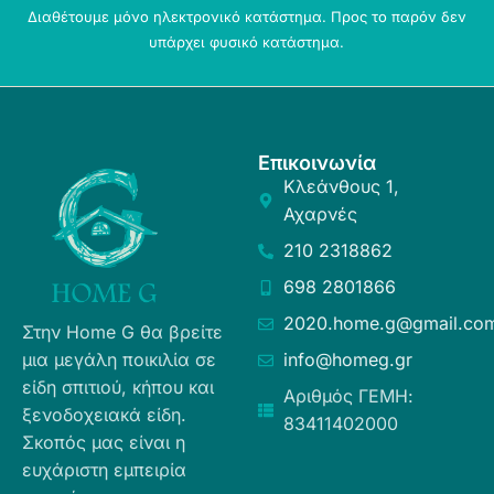
Διαθέτουμε μόνο ηλεκτρονικό κατάστημα. Προς το παρόν δεν
υπάρχει φυσικό κατάστημα.
Επικοινωνία
Κλεάνθους 1,
Αχαρνές
210 2318862
698 2801866
2020.home.g@gmail.co
Στην Home G θα βρείτε
μια μεγάλη ποικιλία σε
info@homeg.gr
είδη σπιτιού, κήπου και
Αριθμός ΓΕΜΗ:
ξενοδοχειακά είδη.
83411402000
Σκοπός μας είναι η
ευχάριστη εμπειρία