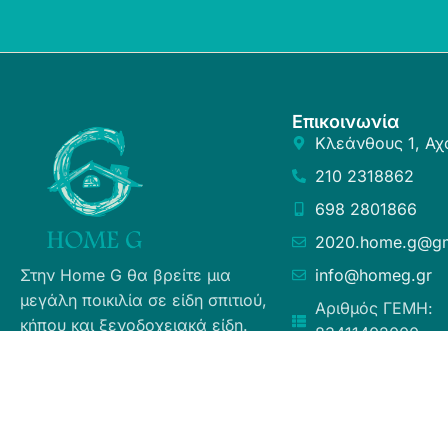
Επικοινωνία
Κλεάνθους 1, Αχ
210 2318862
698 2801866
2020.home.g@gm
Στην Home G θα βρείτε μια
info@homeg.gr
μεγάλη ποικιλία σε είδη σπιτιού,
Αριθμός ΓΕΜΗ:
κήπου και ξενοδοχειακά είδη.
83411402000
Σκοπός μας είναι η ευχάριστη
εμπειρία αγορών για τους
καταναλωτές, η άμεση δυνατή
εξυπηρέτηση προσφέροντας