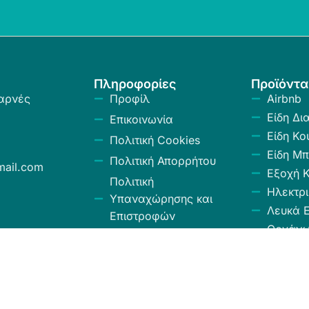
Πληροφορίες
Προϊόντα
αρνές
Προφίλ
Airbnb
Είδη Δι
Επικοινωνία
Είδη Κο
Πολιτική Cookies
Είδη Μπ
Πολιτική Απορρήτου
ail.com
Εξοχή 
Πολιτική
Ηλεκτρι
Υπαναχώρησης και
Λευκά Ε
Επιστροφών
Οργάν
Όροι και Προϋποθέσεις
Αποθήκ
Κώδικας Δεοντολογίας
Σύνεργ
Χαλιά -
Κουρτίν