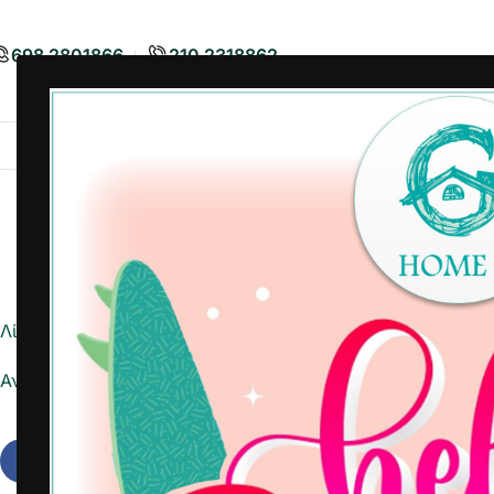
698 2801866
210 2318862
Airbnb
Είδη Διακόσμησης
Είδη
Λίστα ημέρας
Αναφορά σε Excel