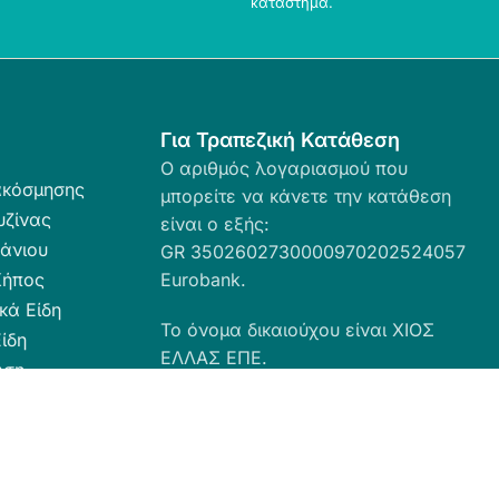
κατάστημα.
Για Τραπεζική Κατάθεση
Ο αριθμός λογαριασμού που
ακόσμησης
μπορείτε να κάνετε την κατάθεση
υζίνας
είναι ο εξής:
άνιου
GR 3502602730000970202524057
Κήπος
Eurobank.
κά Είδη
Το όνομα δικαιούχου είναι ΧΙΟΣ
ίδη
ΕΛΛΑΣ ΕΠΕ.
ωση
ευσης
α Καθαριότητας
 Ταπέτα
ες - Ρόλερ