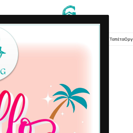
 Κουζίνας
Είδη Μπάνιου
Εξοχή Κήπος
Λευκά Είδη
Χαλιά – Ταπέτα
Οργ
2023-02-22
Δημοσιεύτηκε από
Home G