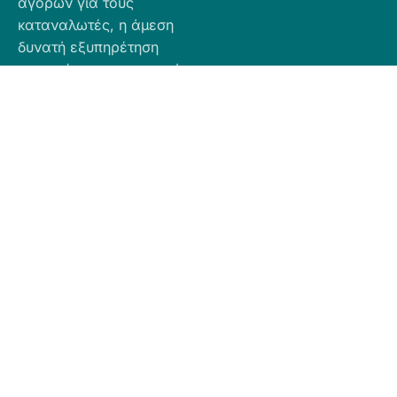
αγορών για τους
καταναλωτές, η άμεση
δυνατή εξυπηρέτηση
προσφέροντας ποιοτικά
προϊόντα σε προσιτές
τιμές.
Πληροφορίες
Προϊόντα
Για Τραπεζική
Προφίλ
Airbnb
Κατάθεση
Είδη
Επικοινωνία
Ο αριθμός
Διακόσμησης
λογαριασμού
Πολιτική
Είδη
που μπορείτε
Cookies
Κουζίνας
να κάνετε την
Πολιτική
Είδη
κατάθεση είναι
Απορρήτου
Μπάνιου
ο εξής:
Πολιτική
Εξοχή
GR
Υπαναχώρησης