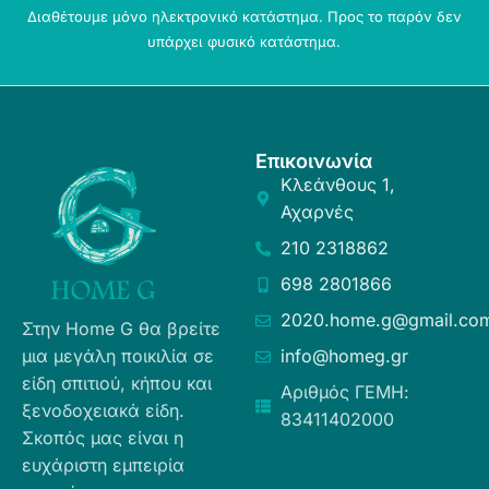
Διαθέτουμε μόνο ηλεκτρονικό κατάστημα. Προς το παρόν δεν
υπάρχει φυσικό κατάστημα.
Επικοινωνία
Κλεάνθους 1,
Αχαρνές
210 2318862
698 2801866
2020.home.g@gmail.co
Στην Home G θα βρείτε
μια μεγάλη ποικιλία σε
info@homeg.gr
είδη σπιτιού, κήπου και
Αριθμός ΓΕΜΗ:
ξενοδοχειακά είδη.
83411402000
Σκοπός μας είναι η
ευχάριστη εμπειρία