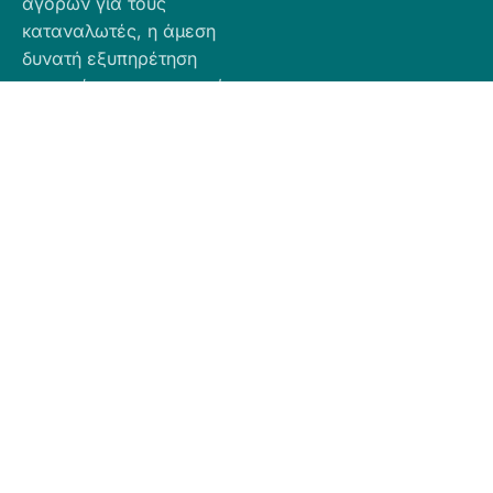
αγορών για τους
καταναλωτές, η άμεση
δυνατή εξυπηρέτηση
προσφέροντας ποιοτικά
προϊόντα σε προσιτές
τιμές.
Πληροφορίες
Προϊόντα
Για Τραπεζική
Προφίλ
Airbnb
Κατάθεση
Είδη
Επικοινωνία
Ο αριθμός
Διακόσμησης
λογαριασμού
Πολιτική
Είδη
που μπορείτε
Cookies
Κουζίνας
να κάνετε την
Πολιτική
Είδη
κατάθεση είναι
Απορρήτου
Μπάνιου
ο εξής:
Πολιτική
Εξοχή
GR
Υπαναχώρησης