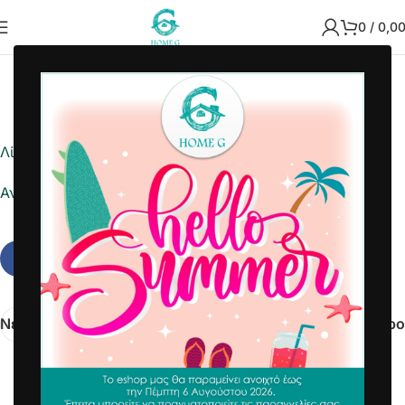
0
/
0,0
2022-11-21
Home G
Λίστα ημέρας
Αναφορά σε Excel
Νεότερα
Παλαιότερο