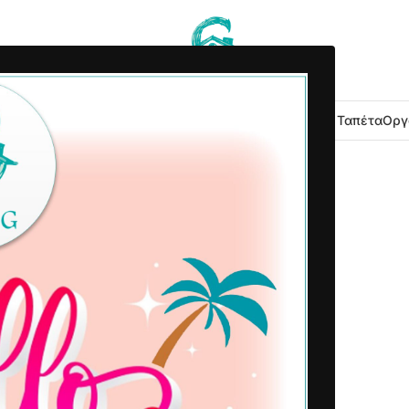
 Κουζίνας
Είδη Μπάνιου
Εξοχή Κήπος
Λευκά Είδη
Χαλιά – Ταπέτα
Οργ
2022-11-11
Δημοσιεύτηκε από
Home G