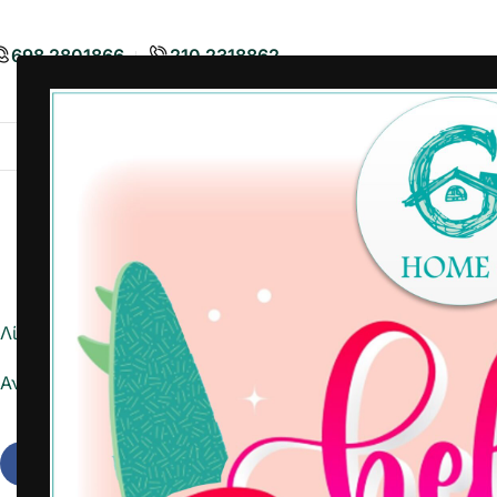
698 2801866
210 2318862
Airbnb
Είδη Διακόσμησης
Είδη
Λίστα ημέρας
Αναφορά σε Excel