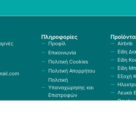
Πληροφορίες
Προϊόντα
αρνές
Προφίλ
Airbnb
Είδη Δι
Επικοινωνία
Είδη Κο
Πολιτική Cookies
Είδη Μπ
Πολιτική Απορρήτου
ail.com
Εξοχή 
Πολιτική
Ηλεκτρι
Υπαναχώρησης και
Λευκά Ε
Επιστροφών
Οργάν
Όροι και Προϋποθέσεις
Αποθήκ
Κώδικας Δεοντολογίας
Σύνεργ
Χαλιά -
Κουρτίν