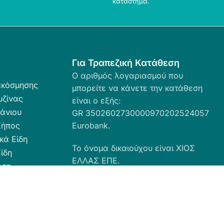
κατάστημα.
Για Τραπεζική Κατάθεση
Ο αριθμός λογαριασμού που
ακόσμησης
μπορείτε να κάνετε την κατάθεση
υζίνας
είναι ο εξής:
άνιου
GR 3502602730000970202524057
Κήπος
Eurobank.
κά Είδη
Το όνομα δικαιούχου είναι ΧΙΟΣ
ίδη
ΕΛΛΑΣ ΕΠΕ.
ωση
ευσης
α Καθαριότητας
 Ταπέτα
ες - Ρόλερ